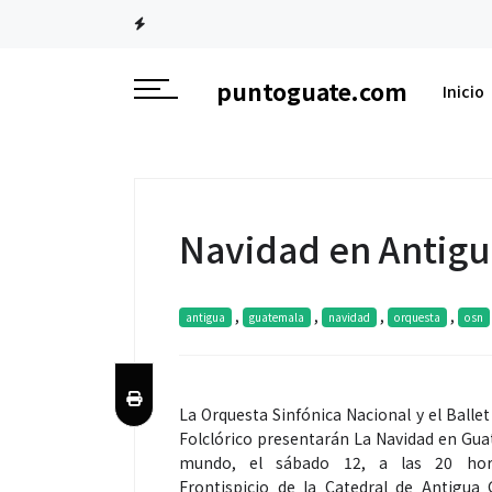
puntoguate.com
Inicio
Navidad en Antig
,
,
,
,
antigua
guatemala
navidad
orquesta
osn
La Orquesta Sinfónica Nacional y el Balle
Folclórico presentarán La Navidad en Gua
mundo, el sábado 12, a las 20 hor
Frontispicio de la Catedral de Antigua 