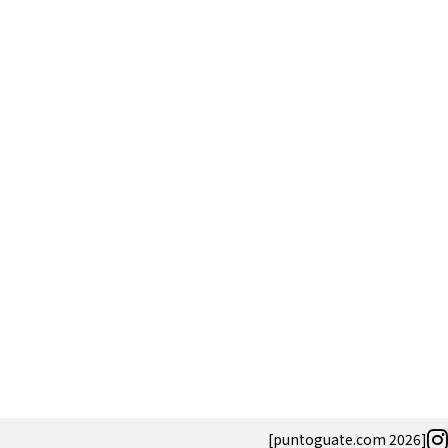
Salud
El cuidado de 
más allá del ro
merece una ate
[puntoguate.com 2026]