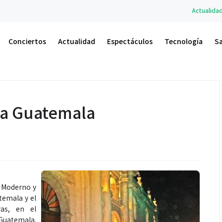
Actualidad
A.M. Un Nuevo
Conciertos
Actualidad
Espectáculos
Tecnología
S
ua Guatemala
t Moderno y
temala y el
as, en el
Guatemala.