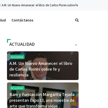
 Amanecer: el libro de Carlos Flores sobre fe y resiliencia
Tecnología
La nueva
alud
Contáctanos
ACTUALIDAD
+
Actualidad
A.M. Un Nuevo Amanecer: el libro
de Carlos Flores sobre fe y
resiliencia
Actualidad
Bam y Fundación Margarita Tejada
presentan Expo13, una muestra de
arte que transforma vidas