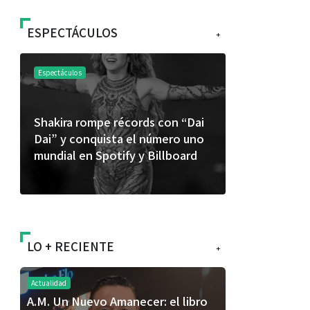
ESPECTÁCULOS
+
Espectáculos
Espectáculos
Shakira rompe récords con “Dai
“Donde quie
Dai” y conquista el número uno
primer capí
mundial en Spotify y Billboard
“FRAGMENT
álbum de e
LO + RECIENTE
+
Actualidad
A.M. Un Nuevo Amanecer: el libro