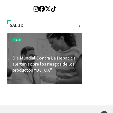
SALUD
+
Salud
Salud
Día Mundial Contra La Hepatitis:
El cuidado 
alertan sobre los riesgos de los
más allá de
productos “DETOX”
merece una 