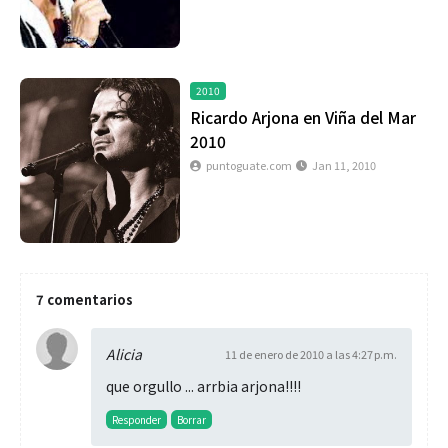
2010
Ricardo Arjona en Viña del Mar
2010
puntoguate.com
Jan 11, 2010
7 comentarios
Alicia
11 de enero de 2010 a las 4:27 p.m.
que orgullo ... arrbia arjona!!!!
Responder
Borrar