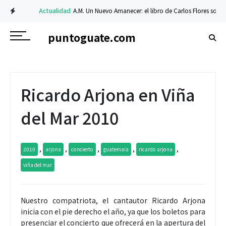
Actualidad
A.M. Un Nuevo Amanecer: el libro de Carlos Flores sobre fe y 
puntoguate.com
Ricardo Arjona en Viña
del Mar 2010
,
,
,
,
,
2010
arjona
concierto
guatemala
ricardo arjona
viña del mar
Nuestro compatriota, el cantautor Ricardo Arjona
inicia con el pie derecho el año, ya que los boletos para
presenciar el concierto que ofrecerá en la apertura del