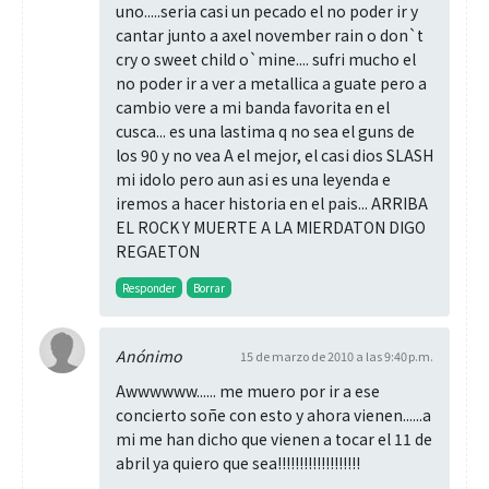
uno.....seria casi un pecado el no poder ir y
cantar junto a axel november rain o don`t
cry o sweet child o`mine.... sufri mucho el
no poder ir a ver a metallica a guate pero a
cambio vere a mi banda favorita en el
cusca... es una lastima q no sea el guns de
los 90 y no vea A el mejor, el casi dios SLASH
mi idolo pero aun asi es una leyenda e
iremos a hacer historia en el pais... ARRIBA
EL ROCK Y MUERTE A LA MIERDATON DIGO
REGAETON
Responder
Borrar
Anónimo
15 de marzo de 2010 a las 9:40 p.m.
Awwwwww...... me muero por ir a ese
concierto soñe con esto y ahora vienen......a
mi me han dicho que vienen a tocar el 11 de
abril ya quiero que sea!!!!!!!!!!!!!!!!!!!