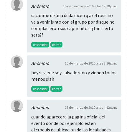
Anónimo
15 de marzo de 2010 a las 12:38 p.m.
sacanme de una duda dicen q axel rose no
va a venir junto con el grupo por disque no
complacieron sus caprichitos q tan cierto
sera??
Responder
Borrar
Anónimo
15 de marzo de 2010 a las 3:36 p.m.
hey si viene soy salvadoreño y vienen todos
menos slah
Responder
Borrar
Anónimo
15 de marzo de 2010 a las 4:12 p.m.
cuando aparecera la pagina oficial del
evento donde por ejemplo esten.
el croquis de ubicacion de las localidades