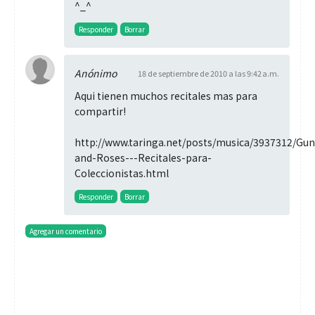
^_^
Responder
Borrar
Anónimo
18 de septiembre de 2010 a las 9:42 a.m.
Aqui tienen muchos recitales mas para
compartir!
http://www.taringa.net/posts/musica/3937312/Gun
and-Roses---Recitales-para-
Coleccionistas.html
Responder
Borrar
Agregar un comentario