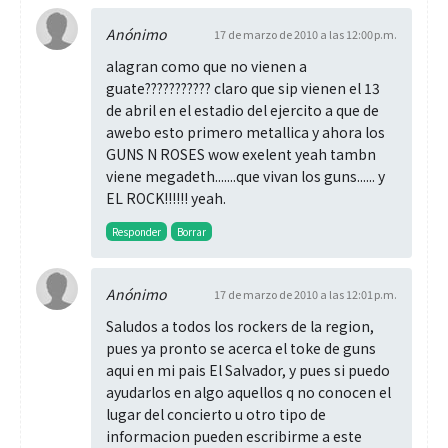
Anónimo
17 de marzo de 2010 a las 12:00 p.m.
alagran como que no vienen a
guate??????????? claro que sip vienen el 13
de abril en el estadio del ejercito a que de
awebo esto primero metallica y ahora los
GUNS N ROSES wow exelent yeah tambn
viene megadeth.......que vivan los guns...... y
EL ROCK!!!!!! yeah.
Responder
Borrar
Anónimo
17 de marzo de 2010 a las 12:01 p.m.
Saludos a todos los rockers de la region,
pues ya pronto se acerca el toke de guns
aqui en mi pais El Salvador, y pues si puedo
ayudarlos en algo aquellos q no conocen el
lugar del concierto u otro tipo de
informacion pueden escribirme a este