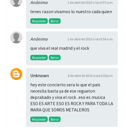
Anónimo
1 de abril de 2010 a las 9:57 a.m.
tenes razon vivamos lo nuestro cada quien
Responder
Borrar
Anónimo
1 de abril de 2010 a las 9:59 a.m.
que viva el real madrid y el rock
Responder
Borrar
Unknown
8 de abril de 2010 a las 6:03 p.m.
hey este concierto sera lo que el pais
necesita basta ya de ese regueton
deprabado y viva el rock . eso es musica
ESO ES ARTE ESO ES ROCK Y PARA TODA LA
MARA QUE SOMOS METALEROS
Responder
Borrar