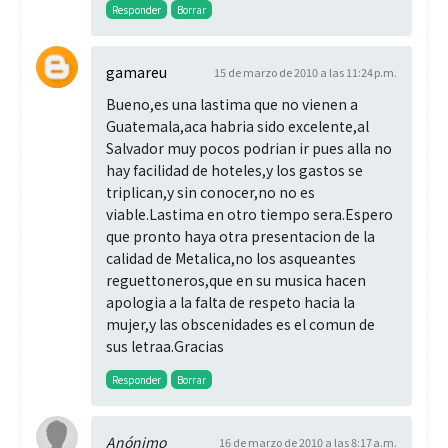
Responder
Borrar
gamareu
15 de marzo de 2010 a las 11:24 p.m.
Bueno,es una lastima que no vienen a
Guatemala,aca habria sido excelente,al
Salvador muy pocos podrian ir pues alla no
hay facilidad de hoteles,y los gastos se
triplican,y sin conocer,no no es
viable.Lastima en otro tiempo sera.Espero
que pronto haya otra presentacion de la
calidad de Metalica,no los asqueantes
reguettoneros,que en su musica hacen
apologia a la falta de respeto hacia la
mujer,y las obscenidades es el comun de
sus letraa.Gracias
Responder
Borrar
Anónimo
16 de marzo de 2010 a las 8:17 a.m.