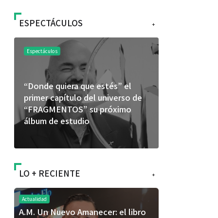
ESPECTÁCULOS
+
Espectáculos
Espectáculos
“Donde quiera que estés” el
La marimba 
primer capítulo del universo de
46.º Festiv
“FRAGMENTOS” su próximo
transforma 
álbum de estudio
espectácul
LO + RECIENTE
+
Actualidad
A.M. Un Nuevo Amanecer: el libro