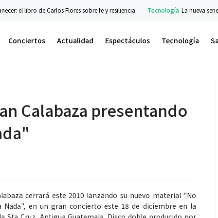
el libro de Carlos Flores sobre fe y resiliencia
Tecnología
La nueva serie Gal
Conciertos
Actualidad
Espectáculos
Tecnología
S
ran Calabaza presentando
ada"
labaza cerrará este 2010 lanzando su nuevo material "No
 Nada", en un gran concierto este 18 de diciembre en la
la Sta Cruz, Antigua Guatemala. Disco doble producido por