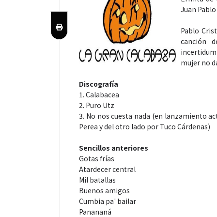
Juan Pablo
Pablo Cris
canción d
incertidum
mujer no da
Discografía
1. Calabacea
2. Puro Utz
3. No nos cuesta nada (en lanzamiento ac
Perea y del otro lado por Tuco Cárdenas)
Sencillos anteriores
Gotas frías
Atardecer central
Mil batallas
Buenos amigos
Cumbia pa' bailar
Panananá