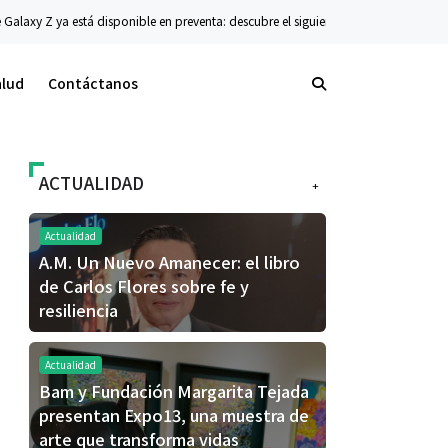
axy Z ya está disponible en preventa: descubre el siguiente nivel de innovación pl
alud
Contáctanos
ACTUALIDAD
+
Actualidad
A.M. Un Nuevo Amanecer: el libro
de Carlos Flores sobre fe y
resiliencia
Actualidad
Bam y Fundación Margarita Tejada
presentan Expo13, una muestra de
arte que transforma vidas