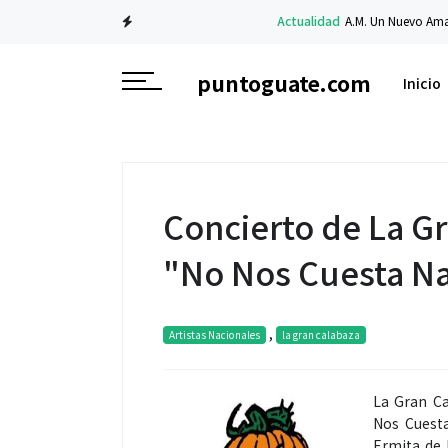
Actualidad
A.M. Un Nuevo Amanecer: 
puntoguate.com
Inicio
Concierto de La G
"No Nos Cuesta N
,
Artistas Nacionales
la gran calabaza
La Gran Ca
Nos Cuesta
Ermita de 