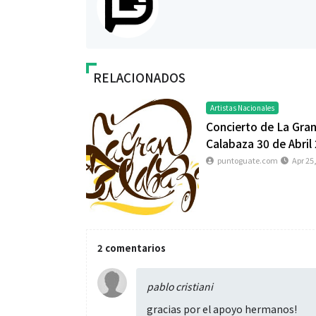
RELACIONADOS
Espectáculos
Espectáculos
Artistas Nacionales
“Donde quiera que estés” el
La marimba une
Concierto de La Gra
primer capítulo del universo de
46.º Festival 
Calabaza 30 de Abril
“FRAGMENTOS” su próximo
transforma la t
puntoguate.com
Apr 25
álbum de estudio
espectáculo p
2 comentarios
pablo cristiani
gracias por el apoyo hermanos!