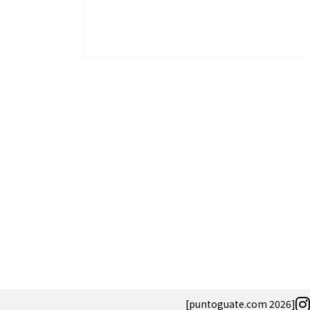
Salud
Salud
El cuidado de la piel va mucho
¿Qué comer ant
más allá del rostro: cada zona
de fútbol? La 
merece una atención específica
usan los atleta
mejor
[puntoguate.com 2026]