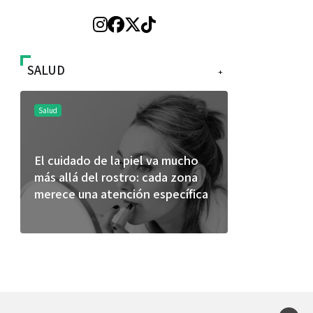
SALUD
+
Salud
Salud
El cuidado de la piel va mucho
¿Qué comer 
más allá del rostro: cada zona
de fútbol? 
merece una atención específica
usan los atl
mejor