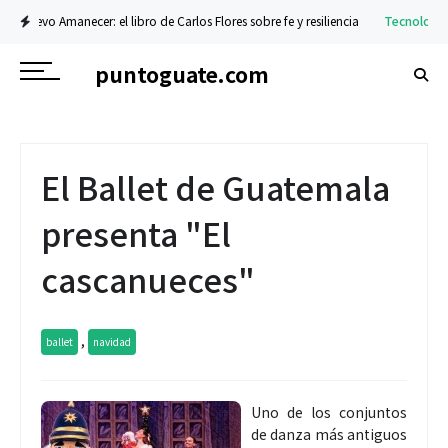
necer: el libro de Carlos Flores sobre fe y resiliencia
Tecnología
La nueva se
puntoguate.com
El Ballet de Guatemala
presenta "El
cascanueces"
,
ballet
navidad
Uno de los conjuntos
de danza más antiguos