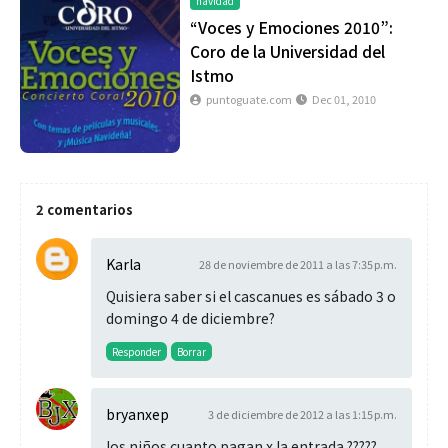
navidad
“Voces y Emociones 2010”:
Coro de la Universidad del
Istmo
puntoguate.com
Dec 01, 2010
2 comentarios
Karla
28 de noviembre de 2011 a las 7:35 p.m.
Quisiera saber si el cascanues es sábado 3 o
domingo 4 de diciembre?
Responder
Borrar
bryanxep
3 de diciembre de 2012 a las 1:15 p.m.
los niños cuanto pagan x la entrada ?????