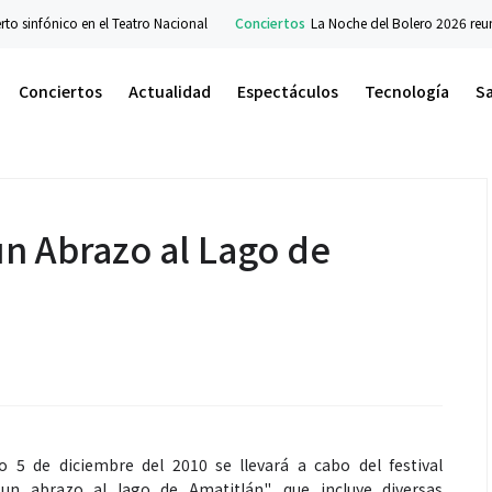
to sinfónico en el Teatro Nacional
Conciertos
La Noche del Bolero 2026 reun
Conciertos
Actualidad
Espectáculos
Tecnología
S
un Abrazo al Lago de
 5 de diciembre del 2010 se llevará a cabo del festival
un abrazo al lago de Amatitlán", que incluye diversas