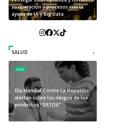
su operación y procesos con la
ayuda de IA y Big Data
SALUD
+
Salud
Salud
Día Mundial Contra La Hepatitis:
El cuidado 
alertan sobre los riesgos de los
más allá de
productos “DETOX”
merece una 