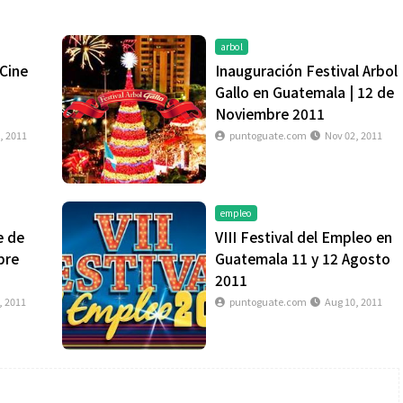
arbol
 Cine
Inauguración Festival Arbol
Gallo en Guatemala | 12 de
Noviembre 2011
, 2011
puntoguate.com
Nov 02, 2011
Salud
empleo
e de
VIII Festival del Empleo en
bre
Guatemala 11 y 12 Agosto
la piel va mucho
¿Qué comer antes de un partido
2011
stro: cada zona
de fútbol? La estrategia que
, 2011
puntoguate.com
Aug 10, 2011
nción específica
usan los atletas para rendir
mejor