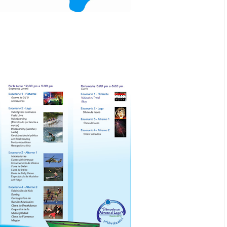
Espectáculos
que estés” el
La marimba une generaciones: el
o del universo de
46.º Festival de Marimba Paiz
 su próximo
transforma la tradición en un
dio
espectáculo para todos