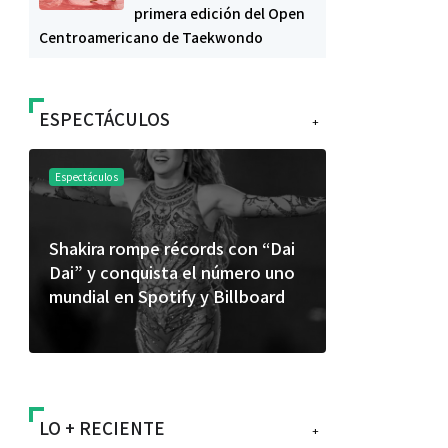
primera edición del Open
Centroamericano de Taekwondo
ESPECTÁCULOS
+
Espectáculos
Espectáculos
Shakira rompe récords con “Dai
“Donde quie
Dai” y conquista el número uno
primer capí
mundial en Spotify y Billboard
“FRAGMENT
álbum de e
LO + RECIENTE
+