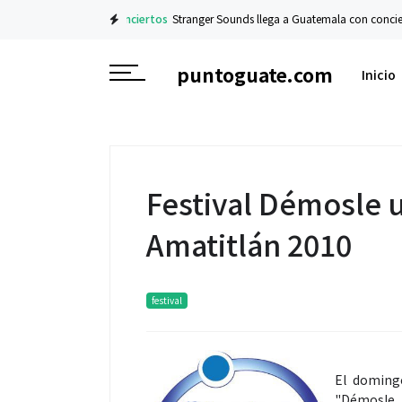
Conciertos
Stranger Sounds llega a Guatemala con concier
puntoguate.com
Inicio
Festival Démosle 
Amatitlán 2010
festival
El domingo
"Démosle 