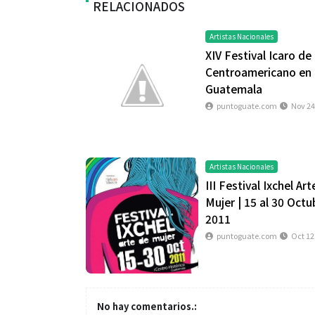
RELACIONADOS
Artistas Nacionales
XIV Festival Icaro de
Centroamericano en
Guatemala
puntoguate.com
Nov 24
Salud
Artistas Nacionales
III Festival Ixchel Art
Mujer | 15 al 30 Octu
El cuidado de 
2011
más allá del ro
puntoguate.com
Oct 12
merece una ate
No hay comentarios.: