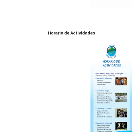
Horario de Actividades
Espectáculos
“Donde quiera 
primer capítul
“FRAGMENTOS”
álbum de estu