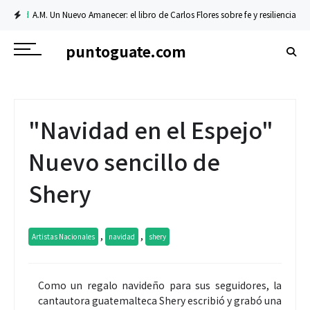
A.M. Un Nuevo Amanecer: el libro de Carlos Flores sobre fe y resiliencia
Tecnol
puntoguate.com
"Navidad en el Espejo"
Nuevo sencillo de
Shery
,
,
Artistas Nacionales
navidad
shery
Como un regalo navideño para sus seguidores, la
cantautora guatemalteca Shery escribió y grabó una