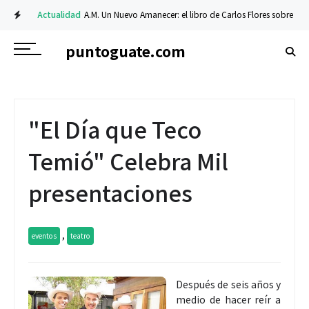
Actualidad
A.M. Un Nuevo Amanecer: el libro de Carlos Flores sobre fe y res
puntoguate.com
"El Día que Teco
Temió" Celebra Mil
presentaciones
,
eventos
teatro
Después de seis años y
medio de hacer reír a