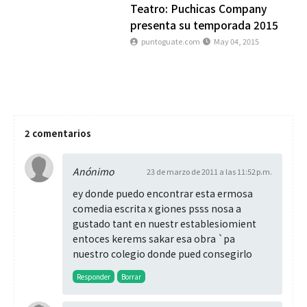
Teatro: Puchicas Company
presenta su temporada 2015
puntoguate.com
May 04, 2015
2 comentarios
Anónimo
23 de marzo de 2011 a las 11:52 p.m.
ey donde puedo encontrar esta ermosa
comedia escrita x giones psss nosa a
gustado tant en nuestr establesiomient
entoces kerems sakar esa obra `pa
nuestro colegio donde pued consegirlo
Responder
Borrar