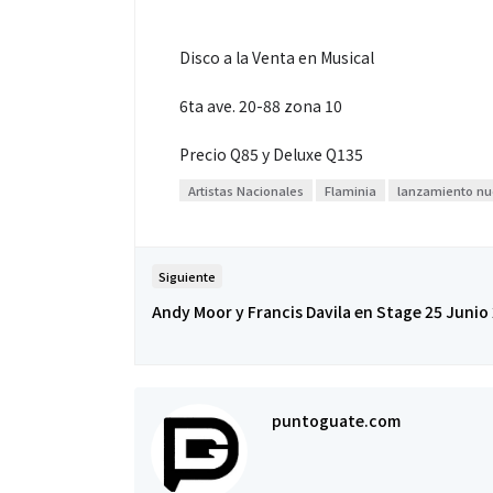
Disco a la Venta en Musical
6ta ave. 20-88 zona 10
Precio Q85 y Deluxe Q135
Artistas Nacionales
Flaminia
lanzamiento nu
Espectáculos
“Donde quiera 
Siguiente
primer capítul
Andy Moor y Francis Davila en Stage 25 Junio
“FRAGMENTOS”
álbum de estu
puntoguate.com