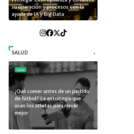
su operación y procesos con la
ayuda de IA y Big Data
SALUD
+
Salud
Salud
Día Mundial Contra La Hepatitis:
El cuidado
alertan sobre los riesgos de los
más allá d
productos “DETOX”
merece una