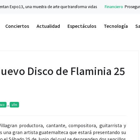
an Expo13, una muestra de arte que transforma vidas
Financiero
Prosegur Ca
Conciertos
Actualidad
Espectáculos
Tecnología
S
uevo Disco de Flaminia 25
,
sco
ufm
illagran productora, cantante, compositora, guitarrista y
es una gran artista guatemalteca que estará presentando su
o el Sábado 25 de Junio del cual se desprenden dos sencillos