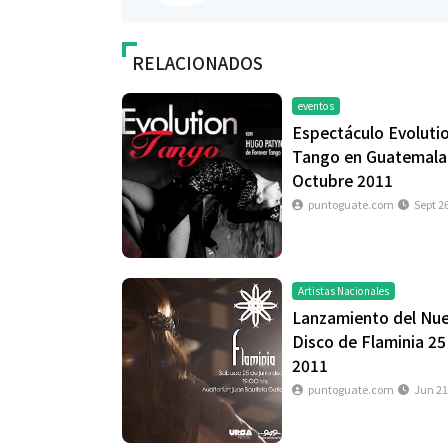
RELACIONADOS
eventos
Espectáculo Evoluti
Tango en Guatemala
Octubre 2011
puntoguate.com
Sept 2
Artistas Nacionales
Lanzamiento del Nu
Disco de Flaminia 25
2011
puntoguate.com
Jun 21