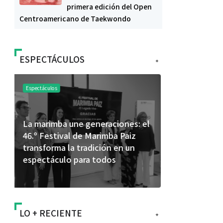
primera edición del Open
Centroamericano de Taekwondo
ESPECTÁCULOS
+
Espectáculos
Espectáculos
Shakira rompe récords con “Dai
“Donde quie
Dai” y conquista el número uno
primer capí
mundial en Spotify y Billboard
“FRAGMENT
álbum de e
LO + RECIENTE
+