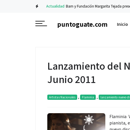
en el Teatro Nacional
Actualidad
Bam y Fundación Margarita Tejada present
puntoguate.com
Inicio
Lanzamiento del N
Junio 2011
,
,
Artistas Nacionales
Flaminia
lanzamiento nuevo di
Flaminia V
pianista, 
nuevo disc