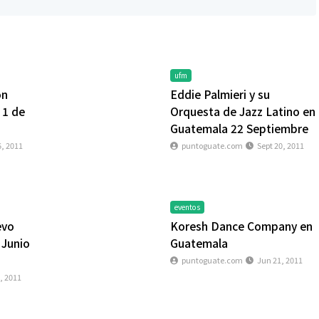
ufm
on
Eddie Palmieri y su
 1 de
Orquesta de Jazz Latino en
Guatemala 22 Septiembre
6, 2011
puntoguate.com
Sept 20, 2011
eventos
evo
Koresh Dance Company en
 Junio
Guatemala
puntoguate.com
Jun 21, 2011
, 2011