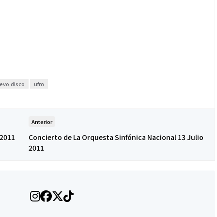
evo disco
ufm
Espectáculos
que estés” el
La marimba une generaciones: el
Anterior
o del universo de
46.º Festival de Marimba Paiz
 2011
Concierto de La Orquesta Sinfónica Nacional 13 Julio
 su próximo
transforma la tradición en un
2011
dio
espectáculo para todos