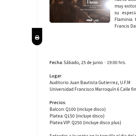
muy exitos
su especi
Flaminia 
Francis Da
Fecha
: Sábado, 25 de junio · 19:00 hrs.
Lugar
:
Auditorio Juan Bautista Gutierrez, U.F.M
Universidad Francisco Marroquí­n 6 Calle fi
Precios
:
Balcon: Q100 (incluye disco)
Platea: Q150 (incluye disco)
Platea VIP: Q250 (incluye disco plus)
Entradas a la venta en la taquilla el dia del