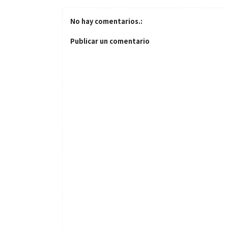
No hay comentarios.:
Publicar un comentario
Salud
El cuidado de 
más allá del r
merece una at