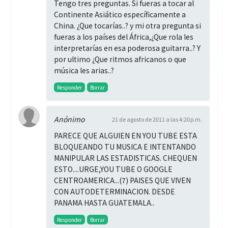
Tengo tres preguntas. Si fueras a tocar al
Continente Asiático específicamente a
China. ¿Que tocarías..? y mi otra pregunta si
fueras a los países del África,¿Que rola les
interpretarías en esa poderosa guitarra..? Y
por ultimo ¿Que ritmos africanos o que
música les arias..?
Responder
Borrar
Anónimo
21 de agosto de 2011 a las 4:20 p.m.
PARECE QUE ALGUIEN EN YOU TUBE ESTA
BLOQUEANDO TU MUSICA E INTENTANDO
MANIPULAR LAS ESTADISTICAS. CHEQUEN
ESTO....URGE,YOU TUBE O GOOGLE
CENTROAMERICA...(7) PAISES QUE VIVEN
CON AUTODETERMINACION. DESDE
PANAMA HASTA GUATEMALA..
Responder
Borrar