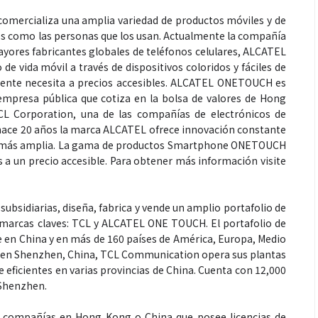
omercializa una amplia variedad de productos móviles y de
les como las personas que los usan. Actualmente la compañía
yores fabricantes globales de teléfonos celulares, ALCATEL
de vida móvil a través de dispositivos coloridos y fáciles de
 gente necesita a precios accesibles. ALCATEL ONETOUCH es
presa pública que cotiza en la bolsa de valores de Hong
L Corporation, una de las compañías de electrónicos de
ace 20 años la marca ALCATEL ofrece innovación constante
ncia más amplia. La gama de productos Smartphone ONETOUCH
 a un precio accesible. Para obtener más información visite
bsidiarias, diseña, fabrica y vende un amplio portafolio de
 marcas claves: TCL y ALCATEL ONE TOUCH. El portafolio de
 en China y en más de 160 países de América, Europa, Medio
sede en Shenzhen, China, TCL Communication opera sus plantas
 eficientes en varias provincias de China. Cuenta con 12,000
 Shenzhen.
 compañías en Hong Kong o China que posee licencias de