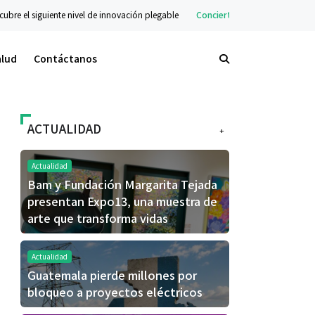
uiente nivel de innovación plegable
Conciertos
Stranger Sounds llega a Guate
alud
Contáctanos
ACTUALIDAD
+
Actualidad
Bam y Fundación Margarita Tejada
presentan Expo13, una muestra de
arte que transforma vidas
Actualidad
Guatemala pierde millones por
bloqueo a proyectos eléctricos