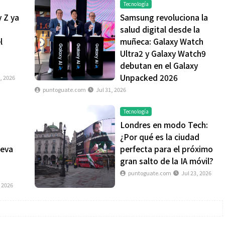
Tecnología
y Z ya
Samsung revoluciona la
salud digital desde la
l
muñeca: Galaxy Watch
Ultra2 y Galaxy Watch9
debutan en el Galaxy
Unpacked 2026
, 2026
puntoguate.com
Jul 31, 2026
Tecnología
Londres en modo Tech:
¿Por qué es la ciudad
ueva
perfecta para el próximo
gran salto de la IA móvil?
puntoguate.com
Jul 23, 2026
, 2026