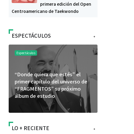
primera edición del Open
Centroamericano de Taekwondo
ESPECTÁCULOS
+
Espectáculos
Espectáculos
“Donde quiera que estés” el
La marimba 
primer capítulo del universo de
46.º Festiv
“FRAGMENTOS” su próximo
transforma 
álbum de estudio
espectácul
LO + RECIENTE
+