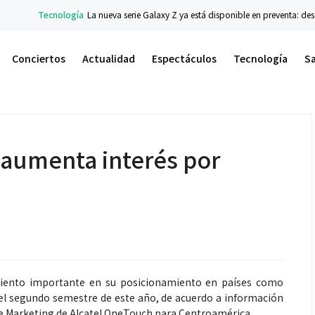
ecnología
La nueva serie Galaxy Z ya está disponible en preventa: descubre el sig
Conciertos
Actualidad
Espectáculos
Tecnología
S
 aumenta interés por
ento importante en su posicionamiento en países como
 el segundo semestre de este año, de acuerdo a información
de Marketing de Alcatel OneTouch para Centroamérica.