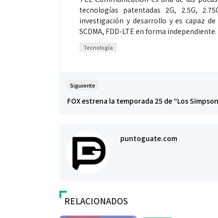
tecnologías patentadas 2G, 2.5G, 2.7
investigación y desarrollo y es capaz 
SCDMA, FDD-LTE en forma independiente.
Tecnología
Siguiente
FOX estrena la temporada 25 de “Los Simpso
Salud
Salud
puntoguate.com
El cuidado de la piel va mucho
¿Qué comer ant
más allá del rostro: cada zona
de fútbol? La 
merece una atención específica
usan los atleta
mejor
RELACIONADOS