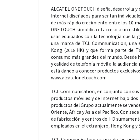
ALCATEL ONETOUCH diseña, desarrolla y c
Internet diseñados para ser tan individua
de más rápido crecimiento entre los 10 ma
ONETOUCH simplifica el acceso a un estilo 
usar equipados con la tecnología que la
una marca de TCL Communication, una em
Kong (2618.HK) y que forma parte de TC
consumo más grandes del mundo. Desde h
y calidad de telefonía móvil a la audie
está dando a conocer productos exclusivos
www.alcatelonetouch.com
TCL Communication, en conjunto con sus su
productos móviles y de Internet bajo dos
productos del Grupo actualmente se vende
Oriente, África y Asia del Pacífico. Con 
de fabricación y centros de I+D sumamente
empleados en el extranjero, Hong Kong y
TCL Communication es una de las pocas