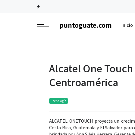
T
puntoguate.com
Inicio
Alcatel One Touch
Centroamérica
Tecnología
ALCATEL ONETOUCH proyecta un crecimi
Costa Rica, Guatemala y El Salvador para
brindada por Ana Silvia Herrera, Gerente 