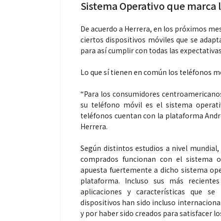
Sistema Operativo que marca l
De acuerdo a Herrera, en los próximos mes
ciertos dispositivos móviles que se adapt
para así cumplir con todas las expectativas
Lo que sí tienen en común los teléfonos mó
Espectáculos
Espectáculos
“Para los consumidores centroamericanos
su teléfono móvil es el sistema operat
teléfonos cuentan con la plataforma Andro
“Donde quiera que estés” el
La marimba une
Herrera.
primer capítulo del universo de
46.º Festival 
“FRAGMENTOS” su próximo
transforma la t
Según distintos estudios a nivel mundia
álbum de estudio
espectáculo p
comprados funcionan con el sistema op
apuesta fuertemente a dicho sistema oper
plataforma. Incluso sus más reciente
aplicaciones y características que s
dispositivos han sido incluso internacion
y por haber sido creados para satisfacer lo