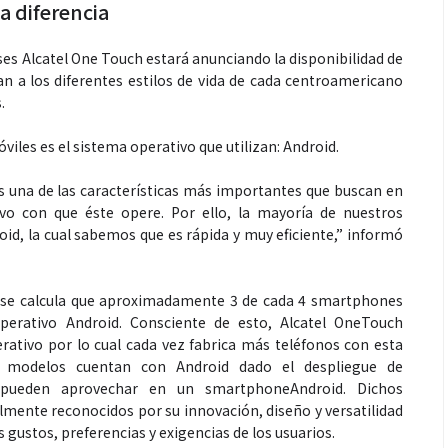
a diferencia
es Alcatel One Touch estará anunciando la disponibilidad de
an a los diferentes estilos de vida de cada centroamericano
.
viles es el sistema operativo que utilizan: Android.
Espectáculos
 una de las características más importantes que buscan en
ivo con que éste opere. Por ello, la mayoría de nuestros
id, la cual sabemos que es rápida y muy eficiente,” informó
 generaciones: el
Shakira rompe récords con “Dai
de Marimba Paiz
Dai” y conquista el número uno
radición en un
mundial en Spotify y Billboard
l, se calcula que aproximadamente 3 de cada 4 smartphones
ara todos
erativo Android. Consciente de esto, Alcatel OneTouch
ativo por lo cual cada vez fabrica más teléfonos con esta
s modelos cuentan con Android dado el despliegue de
e pueden aprovechar en un smartphoneAndroid. Dichos
almente reconocidos por su innovación, diseño y versatilidad
s gustos, preferencias y exigencias de los usuarios.