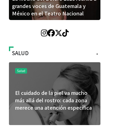
grandes voces de Guatemala y
México en el Teatro Nacional
SALUD
+
Salud
Salud
El cuidado de la piel va mucho
¿Qué comer 
más allá del rostro: cada zona
de fútbol? 
merece una atención específica
usan los atl
mejor