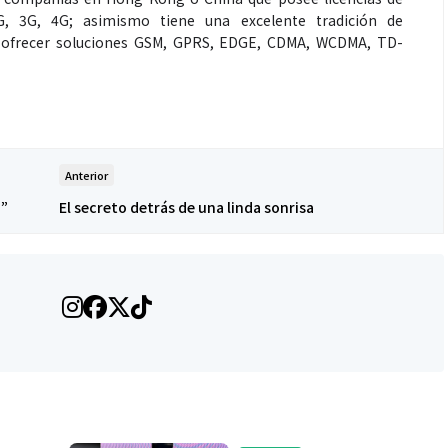
5G, 3G, 4G; asimismo tiene una excelente tradición de
de ofrecer soluciones GSM, GPRS, EDGE, CDMA, WCDMA, TD-
Anterior
n”
El secreto detrás de una linda sonrisa
Salud
es de un partido
Día Mundial Contra La Hepatitis:
estrategia que
alertan sobre los riesgos de los
s para rendir
productos “DETOX”