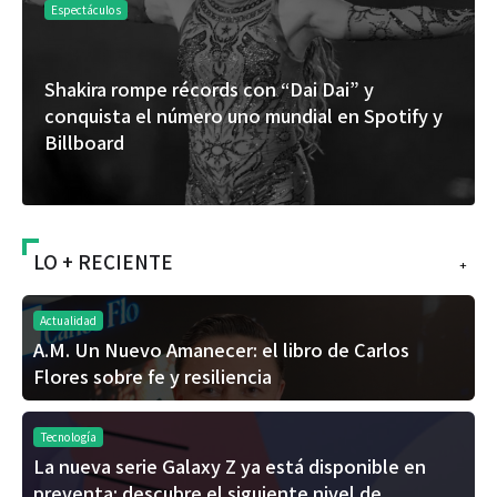
Espectáculos
Es
Shakira rompe récords con “Dai Dai” y
“D
conquista el número uno mundial en Spotify y
de
Billboard
ál
LO + RECIENTE
+
Actualidad
A.M. Un Nuevo Amanecer: el libro de Carlos
Flores sobre fe y resiliencia
Tecnología
La nueva serie Galaxy Z ya está disponible en
preventa: descubre el siguiente nivel de