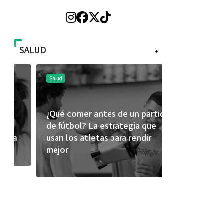
SALUD
+
Salud
Salud
¿Qué comer antes de un partido
Día Mundial
de fútbol? La estrategia que
alertan sob
usan los atletas para rendir
productos
mejor