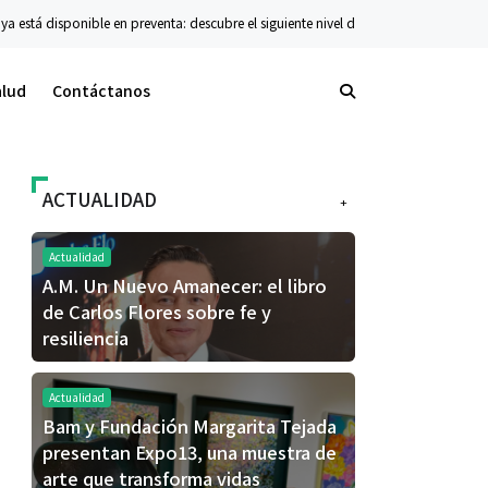
á disponible en preventa: descubre el siguiente nivel de innovación plegable
C
alud
Contáctanos
ACTUALIDAD
+
Actualidad
A.M. Un Nuevo Amanecer: el libro
de Carlos Flores sobre fe y
resiliencia
Actualidad
Bam y Fundación Margarita Tejada
presentan Expo13, una muestra de
arte que transforma vidas