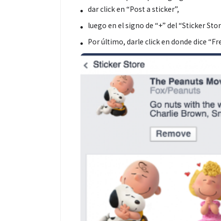
dar click en “Post a sticker”,
luego en el signo de “+” del “Sticker Sto
Por último, darle click en donde dice “F
Espectáculos
Espectáculos
La marimba une generaciones: el
Shakira rompe 
46.º Festival de Marimba Paiz
Dai” y conquis
transforma la tradición en un
mundial en Spo
espectáculo para todos