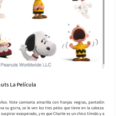
Salud
ntra La Hepatitis:
El cuidado de la piel va mucho
os riesgos de los
más allá del rostro: cada zona
ETOX”
merece una atención específica
uts La Película
ños. Viste camiseta amarilla con franjas negras, pantalón
a su gorra, se le ven los tres pelos que tiene en la cabeza.
 suspirar exasperado, y es que Charlie es un chico tímido y a