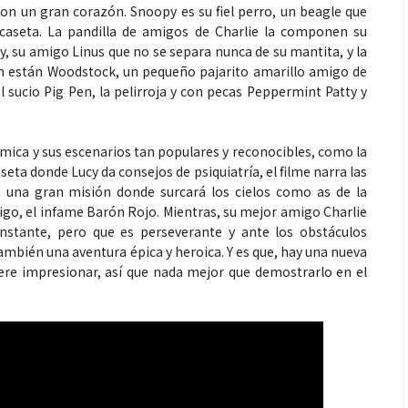
 con un gran corazón. Snoopy es su fiel perro, un beagle que
 caseta. La pandilla de amigos de Charlie la componen su
 su amigo Linus que no se separa nunca de su mantita, y la
n están Woodstock, un pequeño pajarito amarillo amigo de
l sucio Pig Pen, la pelirroja y con pecas Peppermint Patty y
cómica y sus escenarios tan populares y reconocibles, como la
caseta donde Lucy da consejos de psiquiatría, el filme narra las
una gran misión donde surcará los cielos como as de la
igo, el infame Barón Rojo. Mientras, su mejor amigo Charlie
onstante, pero que es perseverante y ante los obstáculos
también una aventura épica y heroica. Y es que, hay una nueva
uiere impresionar, así que nada mejor que demostrarlo en el