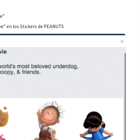
re”
ree” en los Stickers de PEANUTS
Espectáculos
récords con “Dai
“Donde quiera que estés” el
ta el número uno
primer capítulo del universo de
tify y Billboard
“FRAGMENTOS” su próximo
álbum de estudio