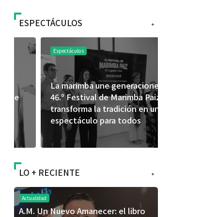
ESPECTÁCULOS
+
Espectáculos
Espectáculos
La marimba une generaciones: el
Shakira rom
46.º Festival de Marimba Paiz
Dai” y conq
transforma la tradición en un
mundial en 
espectáculo para todos
LO + RECIENTE
+
Actualidad
A.M. Un Nuevo Amanecer: el libro