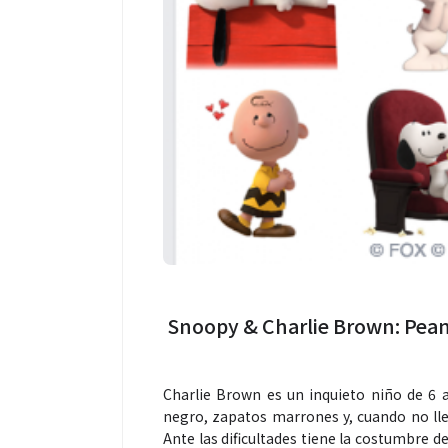
Salud
Salud
¿Qué comer antes de un partido
Día Mundial Co
de fútbol? La estrategia que
alertan sobre l
usan los atletas para rendir
productos “D
mejor
Snoopy & Charlie Brown: Pean
Charlie Brown es un inquieto niño de 6 a
negro, zapatos marrones y, cuando no llev
Ante las dificultades tiene la costumbre de