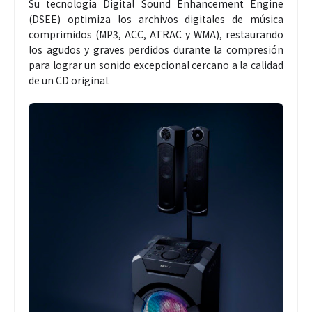
Su tecnología Digital Sound Enhancement Engine
(DSEE) optimiza los archivos digitales de música
comprimidos (MP3, ACC, ATRAC y WMA), restaurando
los agudos y graves perdidos durante la compresión
para lograr un sonido excepcional cercano a la calidad
de un CD original.