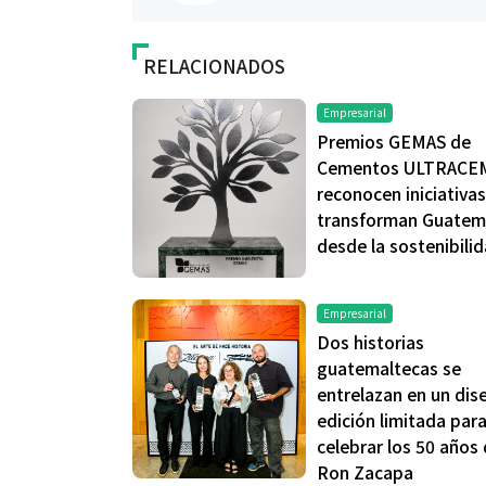
RELACIONADOS
Empresarial
Premios GEMAS de
Cementos ULTRACE
Salud
reconocen iniciativa
transforman Guatem
desde la sostenibili
El cuidado de 
más allá del ro
merece una ate
Empresarial
Dos historias
guatemaltecas se
entrelazan en un dis
edición limitada par
celebrar los 50 años
Ron Zacapa