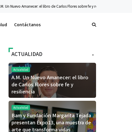
r: el libro de Carlos Flores sobre fe y resiliencia
Tecnología
La nueva serie 
alud
Contáctanos
ACTUALIDAD
+
Actualidad
A.M. Un Nuevo Amanecer: el libro
de Carlos Flores sobre fe y
resiliencia
Actualidad
Bam y Fundación Margarita Tejada
presentan Expo13, una muestra de
arte que transforma vidas