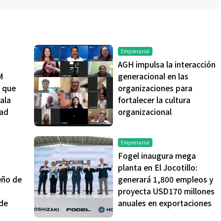
Empresarial
AGH impulsa la interacción
M
generacional en las
Salud
s que
organizaciones para
ala
fortalecer la cultura
dad
organizacional
la piel va mucho
¿Qué comer antes de un partido
stro: cada zona
de fútbol? La estrategia que
nción específica
usan los atletas para rendir
Empresarial
mejor
Fogel inaugura mega
planta en El Jocotillo:
eño de
generará 1,800 empleos y
a
proyecta USD170 millones
 de
anuales en exportaciones