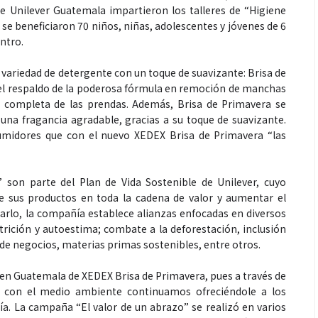
de Unilever Guatemala impartieron los talleres de “Higiene
se beneficiaron 70 niños, niñas, adolescentes y jóvenes de 6
ntro.
ariedad de detergente con un toque de suavizante: Brisa de
Espectáculos
el respaldo de la poderosa fórmula en remoción de manchas
a completa de las prendas. Además, Brisa de Primavera se
 una fragancia agradable, gracias a su toque de suavizante.
que estés” el
La marimba une generaciones: el
sumidores que con el nuevo XEDEX Brisa de Primavera “las
o del universo de
46.º Festival de Marimba Paiz
 su próximo
transforma la tradición en un
dio
espectáculo para todos
” son parte del Plan de Vida Sostenible de Unilever, cuyo
de sus productos en toda la cadena de valor y aumentar el
rarlo, la compañía establece alianzas enfocadas en diversos
utrición y autoestima; combate a la deforestación, inclusión
e negocios, materias primas sostenibles, entre otros.
en Guatemala de XEDEX Brisa de Primavera, pues a través de
s con el medio ambiente continuamos ofreciéndole a los
a. La campaña “El valor de un abrazo” se realizó en varios