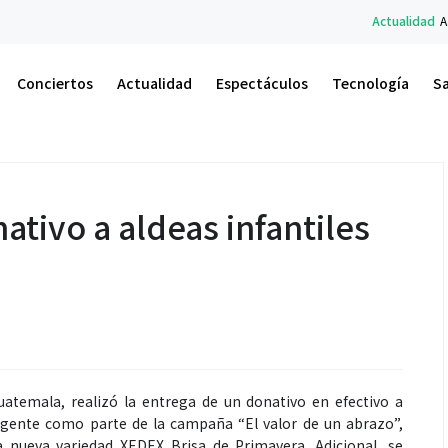
Actualidad
A.M. Un Nuevo Amanece
Conciertos
Actualidad
Espectáculos
Tecnología
S
tivo a aldeas infantiles
atemala, realizó la entrega de un donativo en efectivo a
ergente como parte de la campaña “El valor de un abrazo”,
 nueva variedad XEDEX Brisa de Primavera. Adicional, se