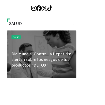
SALUD
+
Salud
Salud
Día Mundial Contra La Hepatitis:
El cuidado 
alertan sobre los riesgos de los
más allá de
productos “DETOX”
merece una 