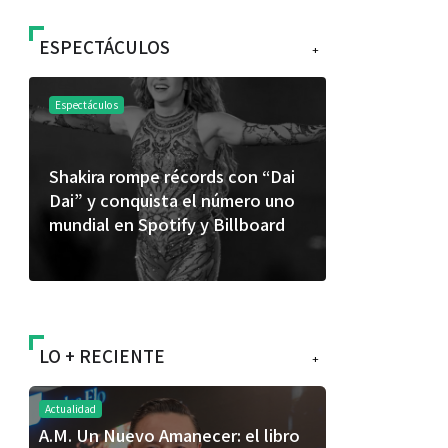
ESPECTÁCULOS
+
Espectáculos
Espectáculos
Shakira rompe récords con “Dai
“Donde quie
Dai” y conquista el número uno
primer capí
mundial en Spotify y Billboard
“FRAGMENT
álbum de e
LO + RECIENTE
+
Actualidad
A.M. Un Nuevo Amanecer: el libro