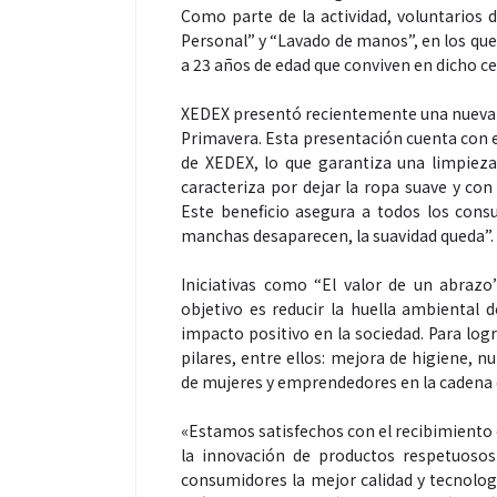
Como parte de la actividad, voluntarios 
Personal” y “Lavado de manos”, en los que 
a 23 años de edad que conviven en dicho ce
XEDEX presentó recientemente una nueva v
Espectáculos
Primavera. Esta presentación cuenta con 
de XEDEX, lo que garantiza una limpiez
caracteriza por dejar la ropa suave y con
“Donde quiera 
Este beneficio asegura a todos los con
primer capítul
manchas desaparecen, la suavidad queda”.
“FRAGMENTOS”
álbum de estu
Iniciativas como “El valor de un abrazo
objetivo es reducir la huella ambiental 
impacto positivo en la sociedad. Para log
pilares, entre ellos: mejora de higiene, n
de mujeres y emprendedores en la cadena d
«Estamos satisfechos con el recibimiento 
la innovación de productos respetuoso
consumidores la mejor calidad y tecnologí