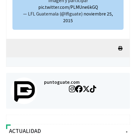
imagen y participa!
pic.twitter.com/PLMUne6kGQ
— LFL Guatemala (@lflguate)
noviembre 25,
2015
puntoguate.com
ACTUALIDAD
+