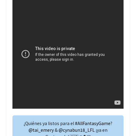
¿Quiénes ya listos para el
#AllFantasyGame
?
@tai_emery
&
@cynabun18_LFL
¡ya en