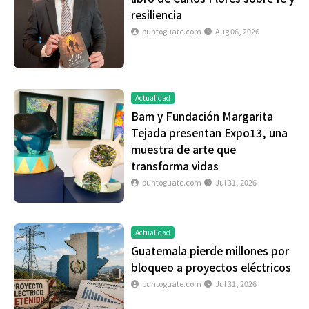
resiliencia
puntoguate.com
Aug 06, 2026
Actualidad
Bam y Fundación Margarita
Tejada presentan Expo13, una
muestra de arte que
transforma vidas
puntoguate.com
Jul 31, 2026
Actualidad
Guatemala pierde millones por
bloqueo a proyectos eléctricos
puntoguate.com
Jul 31, 2026