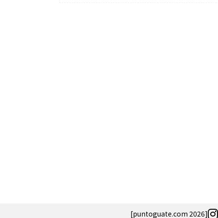
Salud
El cuidado de 
más allá del ro
merece una ate
[puntoguate.com 2026]