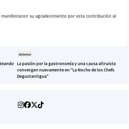
 manifestaron su agradecimiento por esta contribución al
Espectáculos
que estés” el
La marimba une generaciones: el
Anterior
o del universo de
46.º Festival de Marimba Paiz
oteando
La pasión por la gastronomía y una causa altruista
 su próximo
transforma la tradición en un
convergen nuevamente en “La Noche de los Chefs
dio
espectáculo para todos
Degustantigua”