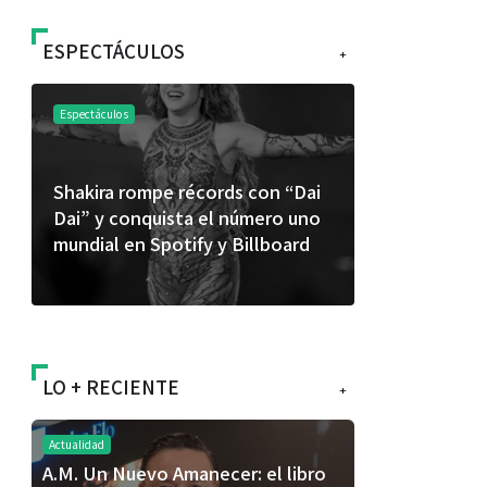
ESPECTÁCULOS
+
Espectáculos
Espectáculos
Shakira rompe récords con “Dai
“Donde quie
Dai” y conquista el número uno
primer capí
mundial en Spotify y Billboard
“FRAGMENT
álbum de e
LO + RECIENTE
+
Actualidad
A.M. Un Nuevo Amanecer: el libro