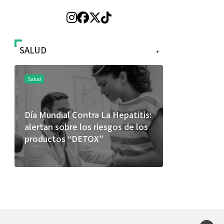
SALUD
+
Salud
Salud
Día Mundial Contra La Hepatitis:
El cuidado 
alertan sobre los riesgos de los
más allá de
productos “DETOX”
merece una 