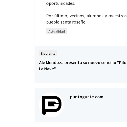
oportunidades.
Por último, vecinos, alumnos y maestros
pueblo santa roseño.
Espectáculos
Actualidad
“Donde quiera 
Siguiente
primer capítul
Ale Mendoza presenta su nuevo sencillo "Pil
“FRAGMENTOS”
La Nave"
álbum de estu
puntoguate.com