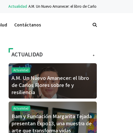
.M. Un Nuevo Amanecer: el libro de Carlos Flores sobre fe y resiliencia
Tecnolo
alud
Contáctanos
ACTUALIDAD
+
Actualidad
A.M. Un Nuevo Amanecer: el libro
de Carlos Flores sobre fe y
resiliencia
Actualidad
Bam y Fundación Margarita Tejada
presentan Expo13, una muestra de
arte que transforma vidas