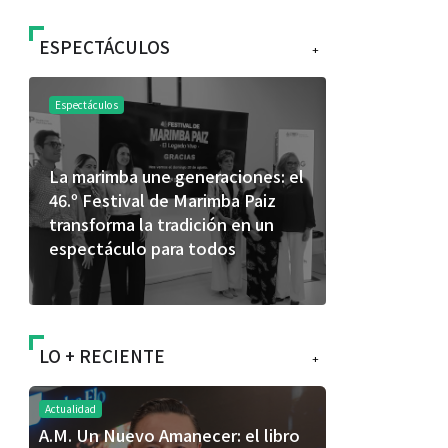
ESPECTÁCULOS
+
Espectáculos
Espectáculos
La marimba une generaciones: el
Shakira rompe r
46.º Festival de Marimba Paiz
Dai” y conquist
transforma la tradición en un
mundial en Spot
espectáculo para todos
LO + RECIENTE
+
Actualidad
A.M. Un Nuevo Amanecer: el libro