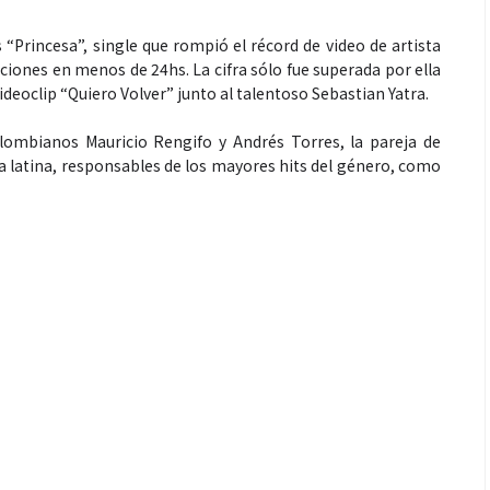
“Princesa”, single que rompió el récord de video de artista
ciones en menos de 24hs. La cifra sólo fue superada por ella
eoclip “Quiero Volver” junto al talentoso Sebastian Yatra.
Espectáculos
olombianos Mauricio Rengifo y Andrés Torres, la pareja de
 latina, responsables de los mayores hits del género, como
“Donde quiera que estés” el
primer capítulo del universo de
“FRAGMENTOS” su próximo
álbum de estudio