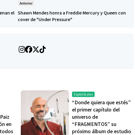
Anterior
enan el
Shawn Mendes honra a Freddie Mercury y Queen con
cover de "Under Pressure"
Salud
Salud
El cuidado de la piel va mucho
¿Qué comer
más allá del rostro: cada zona
de fútbol? 
merece una atención específica
usan los at
mejor
Espectáculos
“Donde quiera que estés”
el primer capítulo del
Paiz
universo de
ión en
“FRAGMENTOS” su
 todos
próximo álbum de estudio