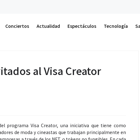
Actualida
Conciertos
Actualidad
Espectáculos
Tecnología
S
tados al Visa Creator
del programa Visa Creator, una iniciativa que tiene como
ñadores de moda y cineastas que trabajan principalmente en
 empresas a través de los NFT, o tokens no fungibles. En cada