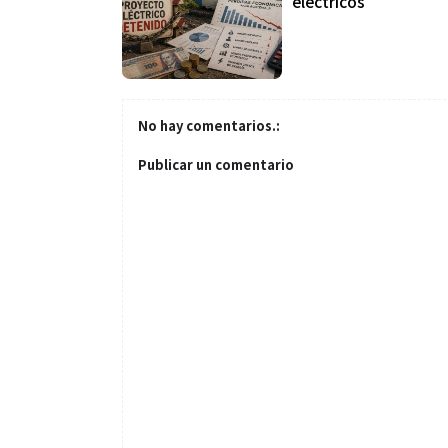
eléctricos
No hay comentarios.:
Salud
Publicar un comentario
El cuidado de 
más allá del ro
merece una ate