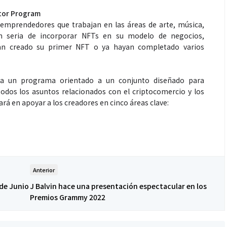
ator Program
 emprendedores que trabajan en las áreas de arte, música,
ón seria de incorporar NFTs en su modelo de negocios,
an creado su primer NFT o ya hayan completado varios
Espectáculos
n a un programa orientado a un conjunto diseñado para
que estés” el
La marimba une generaciones: el
todos los asuntos relacionados con el criptocomercio y los
o del universo de
46.º Festival de Marimba Paiz
rá en apoyar a los creadores en cinco áreas clave:
 su próximo
transforma la tradición en un
dio
espectáculo para todos
Anterior
de Junio
J Balvin hace una presentación espectacular en los
Premios Grammy 2022