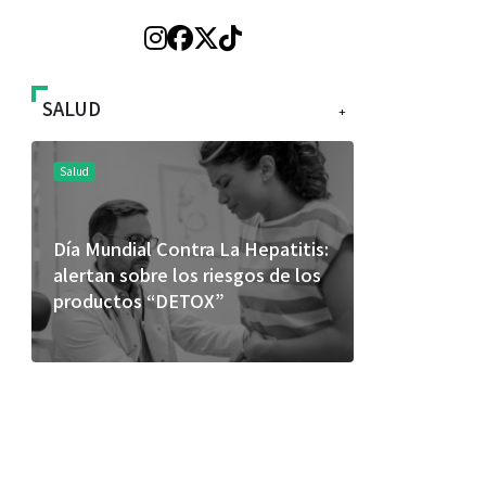
SALUD
+
Salud
Salud
Día Mundial Contra La Hepatitis:
El cuidado 
alertan sobre los riesgos de los
más allá de
productos “DETOX”
merece una 