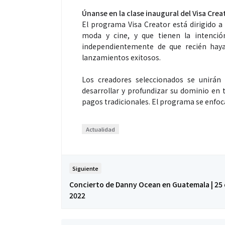
Únanse en la clase inaugural del Visa Cre
El programa Visa Creator está dirigido a
moda y cine, y que tienen la intenci
independientemente de que recién hay
Espectáculos
lanzamientos exitosos.
Los creadores seleccionados se unirá
“Donde quiera 
desarrollar y profundizar su dominio en 
primer capítul
pagos tradicionales. El programa se enfoca
“FRAGMENTOS”
álbum de estu
Actualidad
Siguiente
Concierto de Danny Ocean en Guatemala | 25 
2022