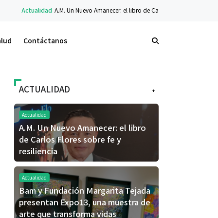
d
A.M. Un Nuevo Amanecer: el libro de Carlos Flores sobre fe y resiliencia
Tecno
alud
Contáctanos
ACTUALIDAD
+
Actualidad
A.M. Un Nuevo Amanecer: el libro
de Carlos Flores sobre fe y
resiliencia
Actualidad
Bam y Fundación Margarita Tejada
presentan Expo13, una muestra de
arte que transforma vidas