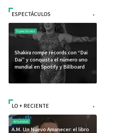
ESPECTÁCULOS
+
Espectáculos
Espectáculos
Shakira rompe récords con “Dai
“Donde quie
Dai” y conquista el número uno
primer capí
mundial en Spotify y Billboard
“FRAGMENT
álbum de e
LO + RECIENTE
+
Actualidad
A.M. Un Nuevo Amanecer: el libro