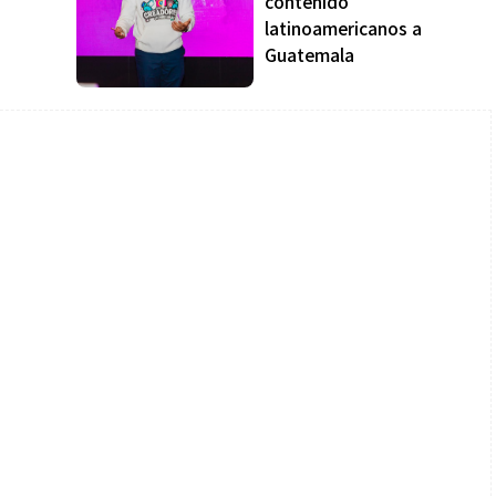
contenido
latinoamericanos a
Guatemala
Salud
la piel va mucho
¿Qué comer antes de un partido
stro: cada zona
de fútbol? La estrategia que
nción específica
usan los atletas para rendir
mejor