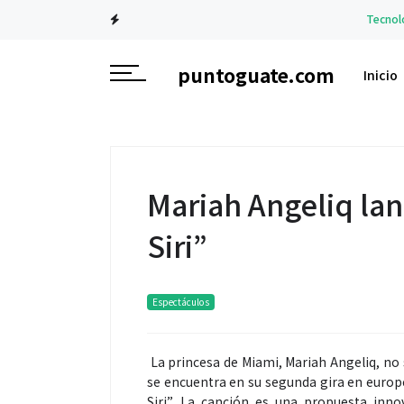
Tecnología
La n
puntoguate.com
Inicio
Mariah Angeliq lan
Siri”
Espectáculos
La princesa de Miami, Mariah Angeliq, no 
se encuentra en su segunda gira en europ
Siri”. La canción es una propuesta inn