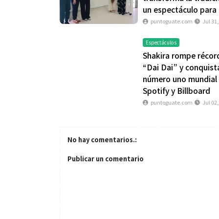
un espectáculo para
puntoguate.com
Jul 31
Espectáculos
Shakira rompe récor
“Dai Dai” y conquista
número uno mundial
Spotify y Billboard
puntoguate.com
Jul 02
Salud
Salud
No hay comentarios.:
Publicar un comentario
El cuidado de la piel va mucho
¿Qué comer ant
más allá del rostro: cada zona
de fútbol? La 
merece una atención específica
usan los atleta
mejor