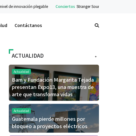
 innovación plegable
Conciertos
Stranger Sounds llega a Guatemala con conci
alud
Contáctanos
ACTUALIDAD
+
Actualidad
Bam y Fundación Margarita Tejada
presentan Expo13, una muestra de
arte que transforma vidas
Actualidad
Guatemala pierde millones por
bloqueo a proyectos eléctricos