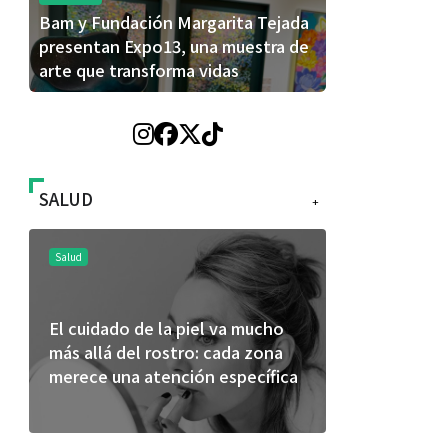
Bam y Fundación Margarita Tejada
presentan Expo13, una muestra de
arte que transforma vidas
SALUD
+
Salud
Salud
El cuidado de la piel va mucho
¿Qué comer 
más allá del rostro: cada zona
de fútbol? 
merece una atención específica
usan los atl
mejor