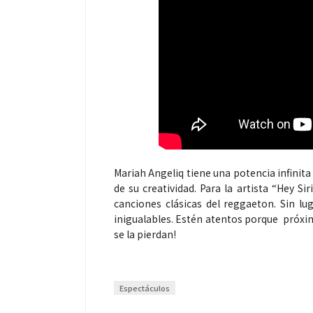
Espectáculos
Espectáculos
“Donde quiera que estés” el
La marimba une
Mariah Angeliq tiene una potencia infinita
de su creatividad. Para la artista “Hey S
primer capítulo del universo de
46.º Festival 
canciones clásicas del reggaeton. Sin l
“FRAGMENTOS” su próximo
transforma la t
inigualables. Estén atentos porque próxi
álbum de estudio
espectáculo p
se la pierdan!
Espectáculos