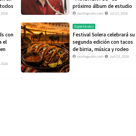
 todos
próximo álbum de estudio
, 2026
puntoguate.com
Jul 23, 2026
Espectáculos
ds con
Festival Solera celebrará su
 el
segunda edición con tacos
 en
de birria, música y rodeo
puntoguate.com
Jun 23, 2026
, 2026
Salud
es de un partido
Día Mundial Contra La Hepatitis:
estrategia que
alertan sobre los riesgos de los
s para rendir
productos “DETOX”