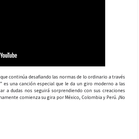
Espectáculos
 generaciones: el
Shakira rompe récords con “Dai
 que continúa desafiando las normas de lo ordinario a través
iri” es una canción especial que le da un giro moderno a las
de Marimba Paiz
Dai” y conquista el número uno
ugar a dudas nos seguirá sorprendiendo con sus creaciones
radición en un
mundial en Spotify y Billboard
mamente comienza su gira por México, Colombia y Perú. ¡No
ara todos