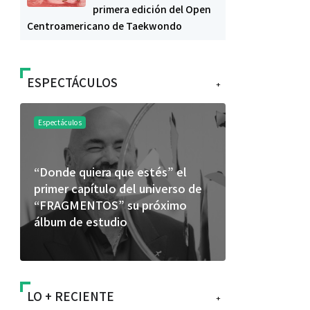
primera edición del Open
Centroamericano de Taekwondo
ESPECTÁCULOS
+
Espectáculos
Espectáculos
“Donde quiera que estés” el
La marimba 
primer capítulo del universo de
46.º Festiv
“FRAGMENTOS” su próximo
transforma 
álbum de estudio
espectácul
LO + RECIENTE
+