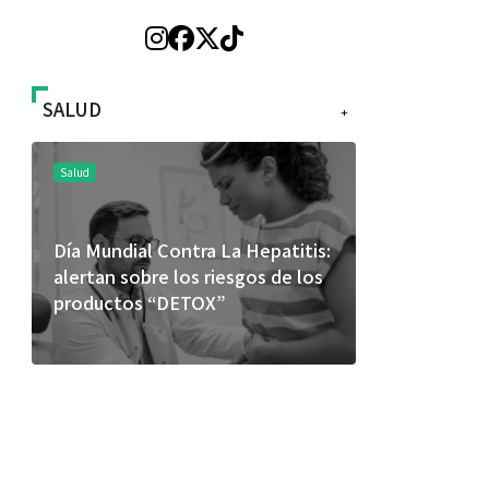
SALUD
+
Salud
Salud
Día Mundial Contra La Hepatitis:
El cuidado 
alertan sobre los riesgos de los
más allá de
productos “DETOX”
merece una 