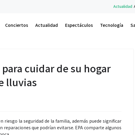
Actualidad
A.M. Un Nuevo Amanecer: el libr
Conciertos
Actualidad
Espectáculos
Tecnología
S
ara cuidar de su hogar
 lluvias
n riesgo la seguridad de la familia, además puede significar
en reparaciones que podrían evitarse. EPA comparte algunos
poca.