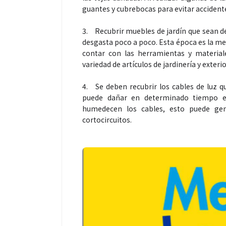
guantes y cubrebocas para evitar accident
3.
Recubrir muebles de jardín que sean de
desgasta poco a poco. Esta época es la mejo
contar con las herramientas y material
Espectáculos
variedad de artículos de jardinería y exterio
4.
Se deben recubrir los cables de luz q
“Donde quiera 
puede dañar en determinado tiempo el p
primer capítul
humedecen los cables, esto puede gen
“FRAGMENTOS”
cortocircuitos.
álbum de estu