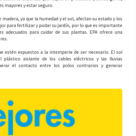
es mayores y estar seguro.
 madera, ya que la humedad y el sol, afectan su estado y los
r para fertilizar y podar su jardín, por lo que es importante
es adecuados para cuidar de sus plantas. EPA ofrece una
Espectáculos
res.
ue estén expuestos a la intemperie de ser necesario. El sol
que estés” el
La marimba une generaciones: el
lástico aislante de los cables eléctricos y las lluvias
o del universo de
46.º Festival de Marimba Paiz
erar el contacto entre los polos contrarios y generar
 su próximo
transforma la tradición en un
dio
espectáculo para todos