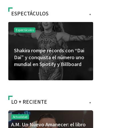
ESPECTÁCULOS
+
Espectáculos
Espectáculos
Shakira rompe récords con “Dai
“Donde quie
Dai” y conquista el número uno
primer capí
mundial en Spotify y Billboard
“FRAGMENT
álbum de e
LO + RECIENTE
+
Actualidad
A.M. Un Nuevo Amanecer: el libro