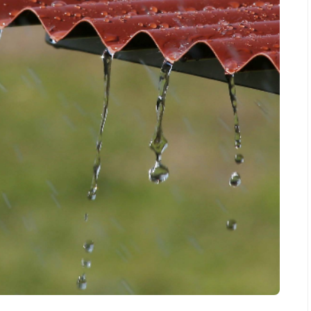
Salud
la piel va mucho
¿Qué comer antes de un partido
stro: cada zona
de fútbol? La estrategia que
nción específica
usan los atletas para rendir
mejor