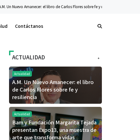
o de Carlos Flores sobre fe y resiliencia
Tecnología
La nueva serie Galaxy Z y
alud
Contáctanos
ACTUALIDAD
+
Actualidad
A.M. Un Nuevo Amanecer: el libro
de Carlos Flores sobre fe y
resiliencia
Actualidad
Bam y Fundación Margarita Tejada
presentan Expo13, una muestra de
arte que transforma vidas