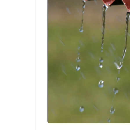
Salud
El cuidado de 
más allá del ro
merece una ate