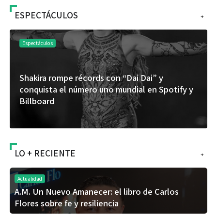
ESPECTÁCULOS
+
Espectáculos
“Donde quiera que estés” el primer capítulo
y
del universo de “FRAGMENTOS” su próximo
álbum de estudio
LO + RECIENTE
+
Actualidad
A.M. Un Nuevo Amanecer: el libro de Carlos
Flores sobre fe y resiliencia