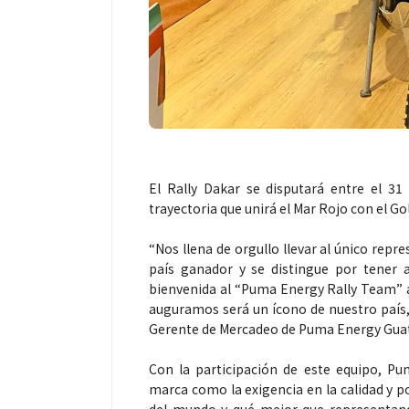
Espectáculos
Espectáculos
El Rally Dakar se disputará entre el 3
trayectoria que unirá el Mar Rojo con el Go
La marimba une generaciones: el
Shakira romp
46.º Festival de Marimba Paiz
Dai” y conqu
“Nos llena de orgullo llevar al único rep
país ganador y se distingue por tener a
transforma la tradición en un
mundial en Sp
bienvenida al “Puma Energy Rally Team” a 
espectáculo para todos
auguramos será un ícono de nuestro país,
Gerente de Mercadeo de Puma Energy Gua
Con la participación de este equipo, P
marca como la exigencia en la calidad y p