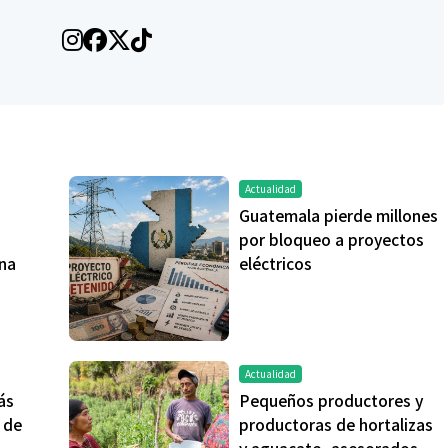
Actualidad
Guatemala pierde millones
por bloqueo a proyectos
na
eléctricos
Actualidad
ás
Pequeños productores y
 de
productoras de hortalizas
y aguacate, asesorados