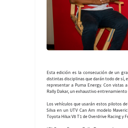
Salud
Salud
Esta edición es la consecución de un gra
distintas disciplinas que darán todo de sí, 
representar a Puma Energy. Con vistas a 
¿Qué comer antes de un partido
Día Mundial Co
Rally Dakar, un exhaustivo entrenamiento 
de fútbol? La estrategia que
alertan sobre 
usan los atletas para rendir
productos “D
Los vehículos que usarán estos pilotos de
mejor
Silva en un UTV Can Am modelo Maverick
Toyota Hilux V8 T1 de Overdrive Racing y 