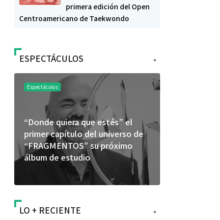
primera edición del Open
Centroamericano de Taekwondo
ESPECTÁCULOS
+
Espectáculos
Espectáculos
La marimba une generaciones: el
Shakira r
46.º Festival de Marimba Paiz
Dai” y co
transforma la tradición en un
mundial en
espectáculo para todos
LO + RECIENTE
+