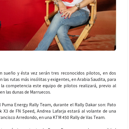
Salud
n sueño y ésta vez serán tres reconocidos pilotos, en dos
en las rutas más insólitas y exigentes, en Arabia Saudita, para
la competencia este equipo de pilotos realizará, previo al
ntra La Hepatitis:
El cuidado de la piel va mucho
en las dunas de Marruecos.
los riesgos de los
más allá del rostro: cada zona
ETOX”
merece una atención específica
l Puma Energy Rally Team, durante el Rally Dakar son: Pato
 X3 de FN Speed, Andrea Lafarja estará al volante de una
Francisco Arredondo, en una KTM 450 Rally de Vas Team.