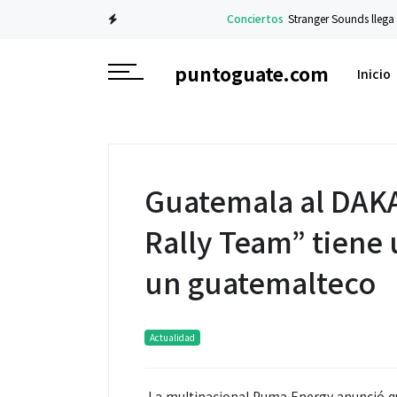
Conciertos
Stranger Sounds llega a Guatem
puntoguate.com
Inicio
Guatemala al DAK
Rally Team” tiene 
un guatemalteco
Actualidad
La multinacional Puma Energy anunció que