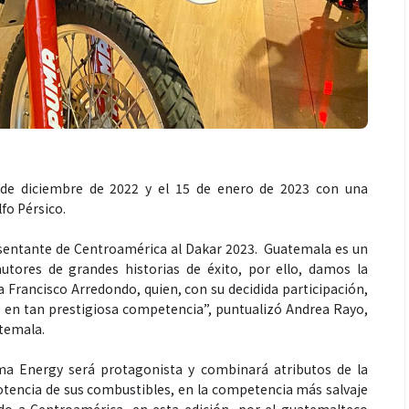
Espectáculos
1 de diciembre de 2022 y el 15 de enero de 2023 con una
lfo Pérsico.
e récords con “Dai
“Donde quiera que estés” el
ista el número uno
primer capítulo del universo de
resentante de Centroamérica al Dakar 2023. Guatemala es un
utores de grandes historias de éxito, por ello, damos la
otify y Billboard
“FRAGMENTOS” su próximo
Francisco Arredondo, quien, con su decidida participación,
álbum de estudio
 en tan prestigiosa competencia”, puntualizó Andrea Rayo,
temala.
uma Energy será protagonista y combinará atributos de la
otencia de sus combustibles, en la competencia más salvaje