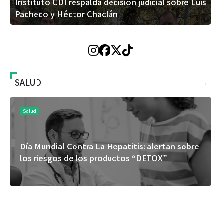
Instituto CDI respalda decisión judicial sobre Luis
Pacheco y Héctor Chaclán
SALUD
+
Salud
sobre
El cuidado de la piel va mucho más allá del
rostro: cada zona merece una atención
específica