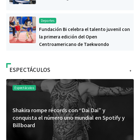
Deportes
Fundación Bi celebra el talento juvenil con
la primera edición del Open
Centroamericano de Taekwondo
ESPECTÁCULOS
+
Espectáculos
“Donde quiera que estés” el primer capítu
otify y
del universo de “FRAGMENTOS” su próxi
álbum de estudio