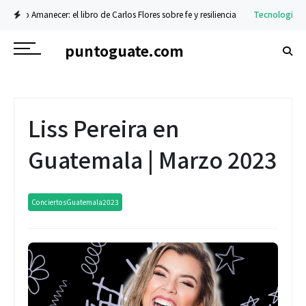
r: el libro de Carlos Flores sobre fe y resiliencia
Tecnología
La nueva serie 
puntoguate.com
Liss Pereira en
Guatemala | Marzo 2023
ConciertosGuatemala2023