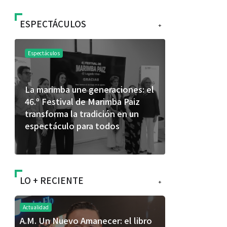
ESPECTÁCULOS
+
Espectáculos
Espectáculos
La marimba une generaciones: el
Shakira rom
46.º Festival de Marimba Paiz
Dai” y conq
transforma la tradición en un
mundial en 
espectáculo para todos
LO + RECIENTE
+
Actualidad
A.M. Un Nuevo Amanecer: el libro