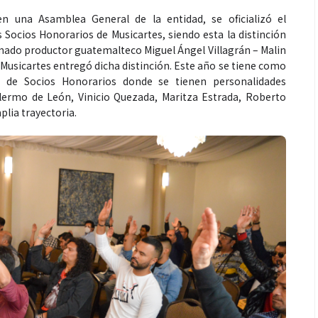
n una Asamblea General de la entidad, se oficializó el
ocios Honorarios de Musicartes, siendo esta la distinción
amado productor guatemalteco Miguel Ángel Villagrán – Malin
 Musicartes entregó dicha distinción. Este año se tiene como
Espectáculos
l de Socios Honorarios donde se tienen personalidades
llermo de León, Vinicio Quezada, Maritza Estrada, Roberto
lia trayectoria.
récords con “Dai
“Donde quiera que estés” el
ta el número uno
primer capítulo del universo de
tify y Billboard
“FRAGMENTOS” su próximo
álbum de estudio