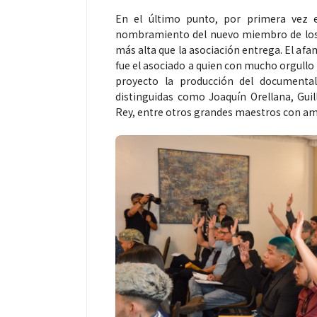
En el último punto, por primera vez e
nombramiento del nuevo miembro de los S
más alta que la asociación entrega. El af
fue el asociado a quien con mucho orgullo
Espectáculos
Espectáculos
proyecto la producción del documenta
distinguidas como Joaquín Orellana, Gui
Rey, entre otros grandes maestros con amp
La marimba une generaciones: el
Shakira rompe 
46.º Festival de Marimba Paiz
Dai” y conquis
transforma la tradición en un
mundial en Spo
espectáculo para todos