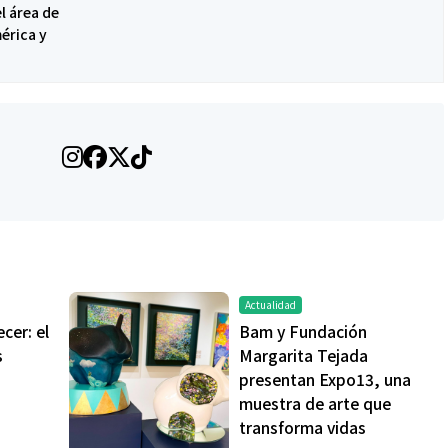
l área de
érica y
Salud
ntra La Hepatitis:
El cuidado de la piel va mucho
os riesgos de los
más allá del rostro: cada zona
ETOX”
merece una atención específica
Actualidad
cer: el
Bam y Fundación
s
Margarita Tejada
presentan Expo13, una
muestra de arte que
transforma vidas