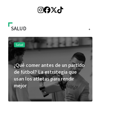
SALUD
+
Salud
Salud
¿Qué comer antes de un partido
Día Mundial
de fútbol? La estrategia que
alertan sob
usan los atletas para rendir
productos
mejor