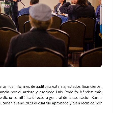
ron los informes de auditoría externa, estados financieros,
lancia por el artista y asociado Luis Rodolfo Méndez más
 dicho comité. La directora general de la asociación Karen
utar en el año 2023 el cual fue aprobado y bien recibido por