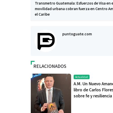
Transmetro Guatemala: Esfuerzos de Visa en e
movilidad urbana cobran fuerza en Centro Am
el Caribe
puntoguate.com
Salud
Salud
¿Qué comer antes de un partido
Día Mundial Co
de fútbol? La estrategia que
alertan sobre l
RELACIONADOS
usan los atletas para rendir
productos “D
mejor
Actualidad
A.M. Un Nuevo Amane
libro de Carlos Flore
sobre fe y resiliencia