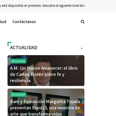
 disponible en preventa: descubre el siguiente nivel de innovación plegable
Co
alud
Contáctanos
ACTUALIDAD
+
Actualidad
A.M. Un Nuevo Amanecer: el libro
de Carlos Flores sobre fe y
resiliencia
Actualidad
Bam y Fundación Margarita Tejada
presentan Expo13, una muestra de
arte que transforma vidas