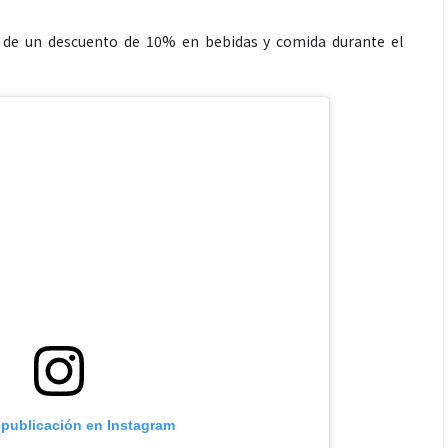
 de un descuento de 10% en bebidas y comida durante el
Salud
es de un partido
Día Mundial Contra La Hepatitis:
estrategia que
alertan sobre los riesgos de los
s para rendir
productos “DETOX”
 publicación en Instagram