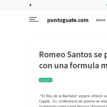
Conciertos
St
puntoguate.com
Inicio
Romeo Santos se 
con una formula m
concierto
“El Rey de la Bachata” espera ofrecer un
Cayalá. En conferencia de prensa se amp
Guatemala como parte del tour “Fórmula V