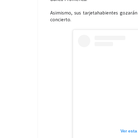
Asimismo, sus tarjetahabientes gozarán
concierto.
Salud
Salud
El cuidado de la piel va mucho
¿Qué comer ant
más allá del rostro: cada zona
de fútbol? La 
merece una atención específica
usan los atleta
mejor
Ver esta