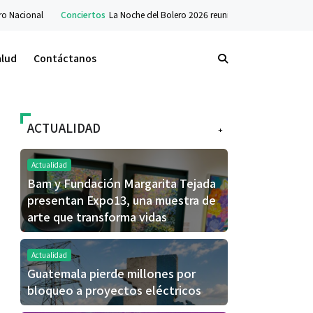
Conciertos
La Noche del Bolero 2026 reunirá a grandes voces de Guatemala y 
alud
Contáctanos
ACTUALIDAD
+
Actualidad
Bam y Fundación Margarita Tejada
presentan Expo13, una muestra de
arte que transforma vidas
Actualidad
Guatemala pierde millones por
bloqueo a proyectos eléctricos