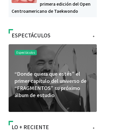
primera edición del Open
Centroamericano de Taekwondo
ESPECTÁCULOS
+
Espectáculos
Espectáculos
“Donde quiera que estés” el
La marimba 
primer capítulo del universo de
46.º Festiv
“FRAGMENTOS” su próximo
transforma 
álbum de estudio
espectácul
LO + RECIENTE
+