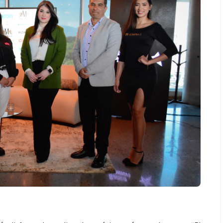
Espectáculos
 generaciones: el
Shakira rompe récords con “Dai
de Marimba Paiz
Dai” y conquista el número uno
radición en un
mundial en Spotify y Billboard
ara todos