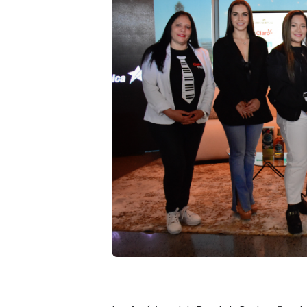
Espectáculos
Espectáculos
“Donde quiera que estés” el
La marimba une
primer capítulo del universo de
46.º Festival 
“FRAGMENTOS” su próximo
transforma la t
álbum de estudio
espectáculo p