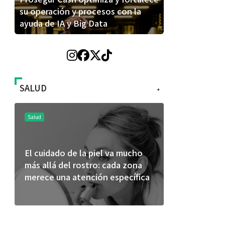
su operación y procesos con la
ayuda de IA y Big Data
SALUD
+
Salud
Salud
El cuidado de la piel va mucho
¿Qué comer 
más allá del rostro: cada zona
de fútbol? 
merece una atención específica
usan los atl
mejor