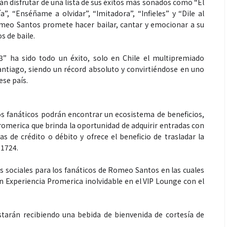
án disfrutar de una lista de sus éxitos más sonados como “El
a”, “Enséñame a olvidar”, “Imitadora”, “Infieles” y “Dile al
meo Santos promete hacer bailar, cantar y emocionar a su
os de baile.
3” ha sido todo un éxito, solo en Chile el multipremiado
ntiago, siendo un récord absoluto y convirtiéndose en uno
ese país.
os fanáticos podrán encontrar un ecosistema de beneficios,
omerica que brinda la oportunidad de adquirir entradas con
as de crédito o débito y ofrece el beneficio de trasladar la
 1724.
 sociales para los fanáticos de Romeo Santos en las cuales
un Experiencia Promerica inolvidable en el VIP Lounge con el
estarán recibiendo una bebida de bienvenida de cortesía de