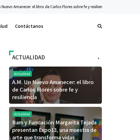
Carlos Flores sobre fe y resiliencia
Tecnología
La nueva serie Galaxy Z ya est
alud
Contáctanos
ACTUALIDAD
+
Actualidad
A.M. Un Nuevo Amanecer: el libro
de Carlos Flores sobre fe y
resiliencia
Actualidad
Bam y Fundación Margarita Tejada
presentan Expo13, una muestra de
arte que transforma vidas