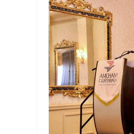
Espectáculos
“Donde quiera que estés” el
primer capítulo del universo de
“FRAGMENTOS” su próximo
álbum de estudio