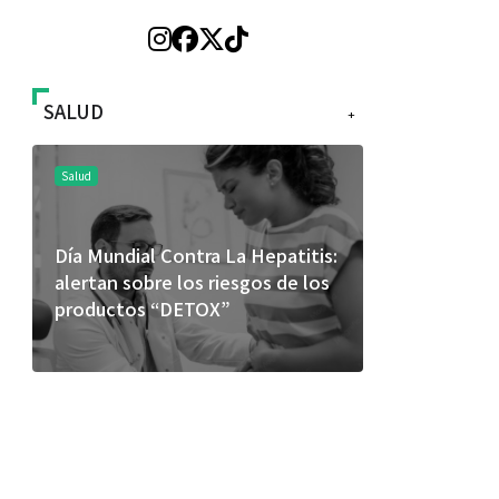
SALUD
+
Salud
dial Contra La Hepatitis:
El cuidado de la piel va 
sobre los riesgos de los
más allá del rostro: cada 
tos “DETOX”
merece una atención espe