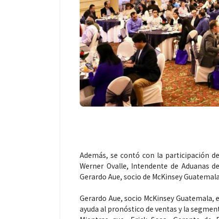
Salud
El cuidado de la piel va much
más allá del rostro: cada zon
merece una atención específ
Además, se contó con la participación de
Werner Ovalle, Intendente de Aduanas de
Gerardo Aue, socio de McKinsey Guatemala
Gerardo Aue, socio McKinsey Guatemala, exp
ayuda al pronóstico de ventas y la segment