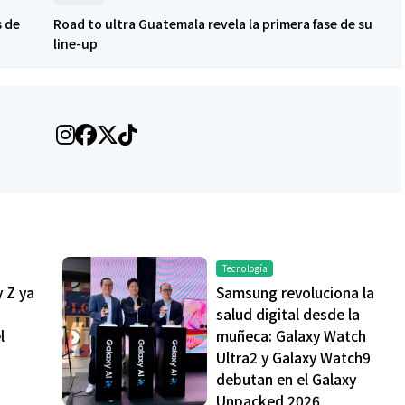
s de
Road to ultra Guatemala revela la primera fase de su
line-up
Tecnología
y Z ya
Samsung revoluciona la
salud digital desde la
l
muñeca: Galaxy Watch
Ultra2 y Galaxy Watch9
debutan en el Galaxy
Unpacked 2026