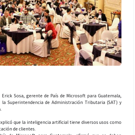
Salud
Salud
o
¿Qué comer antes de un partido
Día Mun
a
de fútbol? La estrategia que
alertan 
ica
usan los atletas para rendir
produc
mejor
 Erick Sosa, gerente de País de Microsoft para Guatemala,
 la Superintendencia de Administración Tributaria (SAT) y
.
licó que la inteligencia artificial tiene diversos usos como
ación de clientes.