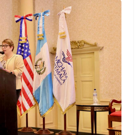
Espectáculos
Espectáculos
La marimba une generaciones: el
Shakira romp
46.º Festival de Marimba Paiz
Dai” y conqu
transforma la tradición en un
mundial en Sp
espectáculo para todos