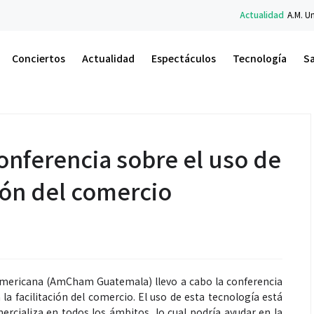
Actualidad
A.M. Un Nuevo Amanecer: el libro de 
Conciertos
Actualidad
Espectáculos
Tecnología
S
nferencia sobre el uso de
ación del comercio
ericana (AmCham Guatemala) llevo a cabo la conferencia
en la facilitación del comercio. El uso de esta tecnología está
rcializa en todos los ámbitos, lo cual podría ayudar en la