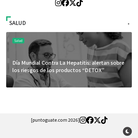
SALUD
+
Salud
Salu
Día Mundial Contra La Hepatitis: alertan sobre
El c
los riesgos de los productos “DETOX”
ros
espe
[puntoguate.com 2026]