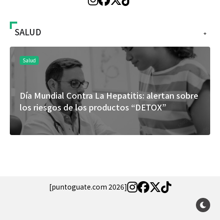
SALUD
+
Salud
Salu
Día Mundial Contra La Hepatitis: alertan sobre
El c
los riesgos de los productos “DETOX”
ros
espe
[puntoguate.com 2026]