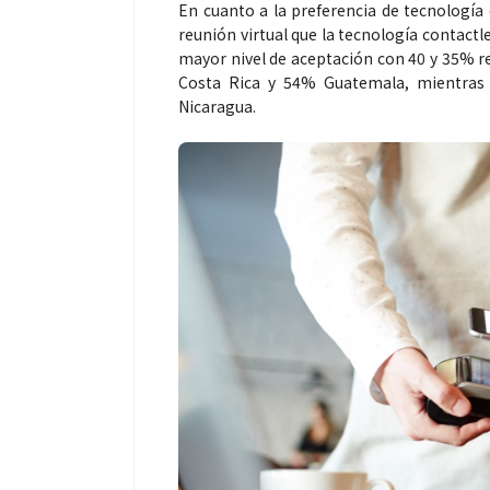
En cuanto a la preferencia de tecnología d
reunión virtual que la tecnología contactle
mayor nivel de aceptación con 40 y 35% r
Costa Rica y 54% Guatemala, mientras
Nicaragua.
Espectáculos
Espectáculos
“Donde quiera que estés” el
La marimba 
primer capítulo del universo de
46.º Festiva
“FRAGMENTOS” su próximo
transforma l
álbum de estudio
espectáculo