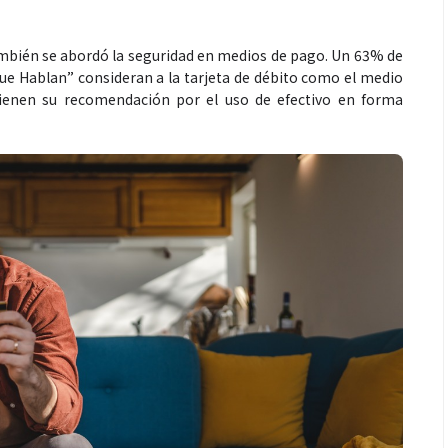
también se abordó la seguridad en medios de pago. Un 63% de
ue Hablan” consideran a la tarjeta de débito como el medio
enen su recomendación por el uso de efectivo en forma
Salud
omer antes de un partido
Día Mundial Contra La He
ol? La estrategia que
alertan sobre los riesgos
s atletas para rendir
productos “DETOX”