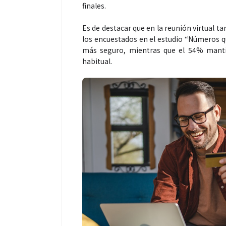
finales.
Es de destacar que en la reunión virtual 
los encuestados en el estudio “Números q
más seguro, mientras que el 54% manti
habitual.
Salud
Salud
El cuidado de la piel va mucho
¿Qué c
más allá del rostro: cada zona
de fútb
merece una atención específica
usan lo
mejor