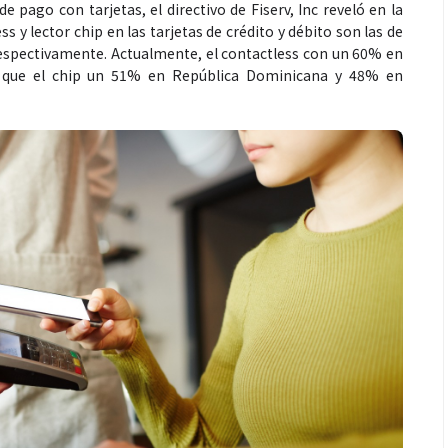
e pago con tarjetas, el directivo de Fiserv, Inc reveló en la
ss y lector chip en las tarjetas de crédito y débito son las de
espectivamente. Actualmente, el contactless con un 60% en
 que el chip un 51% en República Dominicana y 48% en
Espectáculos
une generaciones: el
Shakira rompe récords con “Da
l de Marimba Paiz
Dai” y conquista el número un
a tradición en un
mundial en Spotify y Billboard
 para todos