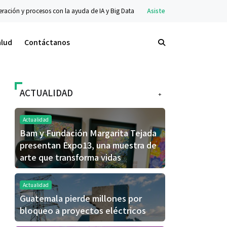
 de IA y Big Data
Asistencia Social
Cargill y CARE renuevan alianza con invers
alud
Contáctanos
ACTUALIDAD
+
Actualidad
Bam y Fundación Margarita Tejada
presentan Expo13, una muestra de
arte que transforma vidas
Actualidad
Guatemala pierde millones por
bloqueo a proyectos eléctricos