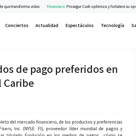
anciero
Prosegur Cash optimiza y fortalece su operación y procesos con la ayuda
Conciertos
Actualidad
Espectáculos
Tecnología
S
os de pago preferidos en
l Caribe
pleto del mercado financiero, de los productos y preferencias
serv, Inc. (NYSE: FI), proveedor líder mundial de pagos y
inar titulado Evolución en los medios de pagos, ¿cómo se