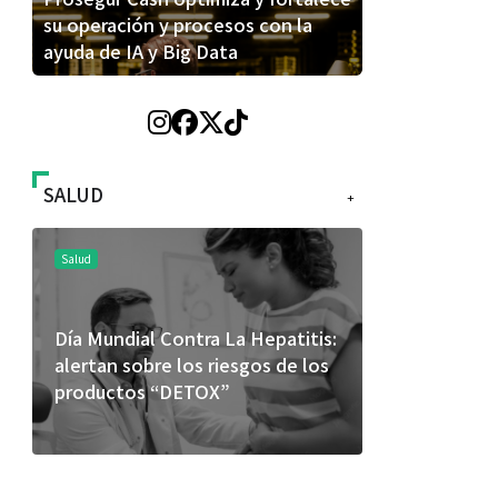
su operación y procesos con la
ayuda de IA y Big Data
SALUD
+
Salud
Salu
patitis:
El cuidado de la piel va mucho
¿Qu
 de los
más allá del rostro: cada zona
de 
merece una atención específica
usan
mej