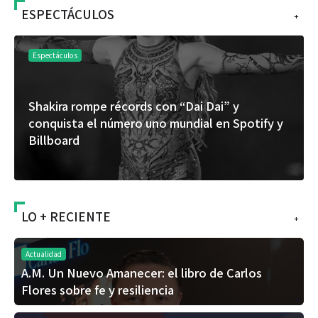
ESPECTÁCULOS
+
Espectáculos
Es
Shakira rompe récords con “Dai Dai” y
“D
conquista el número uno mundial en Spotify y
de
Billboard
ál
LO + RECIENTE
+
Actualidad
A.M. Un Nuevo Amanecer: el libro de Carlos
Flores sobre fe y resiliencia