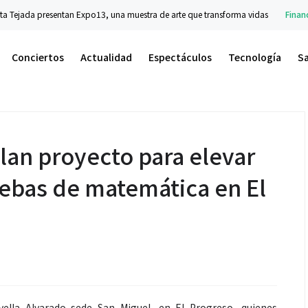
resentan Expo13, una muestra de arte que transforma vidas
Financiero
Prose
Conciertos
Actualidad
Espectáculos
Tecnología
S
lan proyecto para elevar
ebas de matemática en El
vella Alvarado sede San Miguel, en El Progreso, quienes