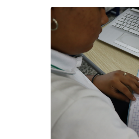
Espectáculos
Espectáculos
La marimba une generaciones: el
Shakira rompe 
46.º Festival de Marimba Paiz
Dai” y conquis
transforma la tradición en un
mundial en Spo
espectáculo para todos