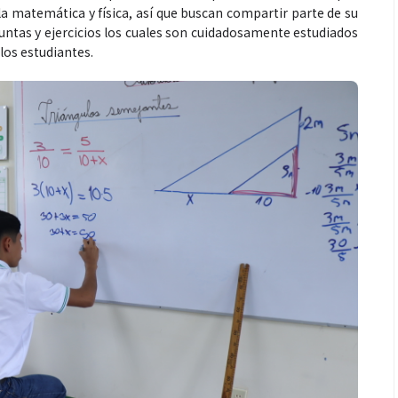
 matemática y física, así que buscan compartir parte de su
ntas y ejercicios los cuales son cuidadosamente estudiados
los estudiantes.
Salud
ntra La Hepatitis:
El cuidado de la piel va mucho
os riesgos de los
más allá del rostro: cada zona
ETOX”
merece una atención específica