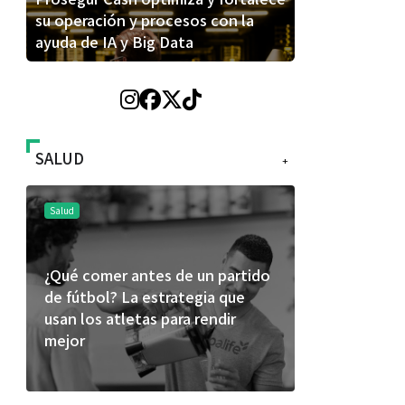
su operación y procesos con la
ayuda de IA y Big Data
SALUD
+
Salud
Salud
¿Qué comer antes de un partido
Día Mundial
de fútbol? La estrategia que
alertan sob
usan los atletas para rendir
productos
mejor