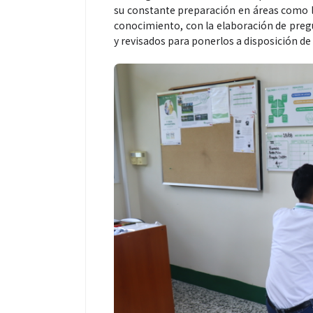
su constante preparación en áreas como la
conocimiento, con la elaboración de pregu
y revisados para ponerlos a disposición de 
Salud
Salud
¿Qué comer antes de un partido
Día Mundial Co
de fútbol? La estrategia que
alertan sobre l
usan los atletas para rendir
productos “D
mejor