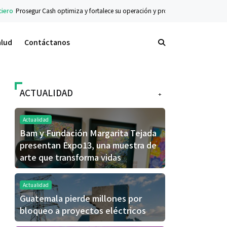
gur Cash optimiza y fortalece su operación y procesos con la ayuda de IA y Big D
alud
Contáctanos
ACTUALIDAD
+
Actualidad
Bam y Fundación Margarita Tejada
presentan Expo13, una muestra de
arte que transforma vidas
Actualidad
Guatemala pierde millones por
bloqueo a proyectos eléctricos