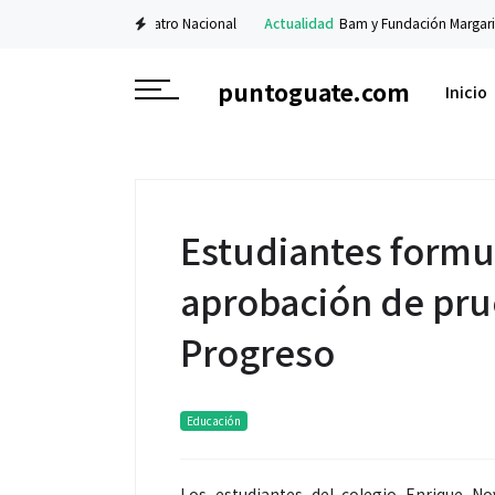
éxico en el Teatro Nacional
Actualidad
Bam y Fundación Margarita Tejada p
puntoguate.com
Inicio
Estudiantes formu
aprobación de pru
Progreso
Educación
Los estudiantes del colegio Enrique No