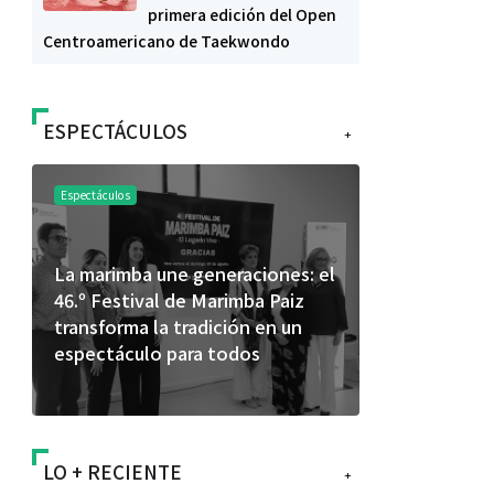
primera edición del Open
Centroamericano de Taekwondo
ESPECTÁCULOS
+
Espectáculos
Espectáculos
La marimba une generaciones: el
Shakira rom
46.º Festival de Marimba Paiz
Dai” y conq
transforma la tradición en un
mundial en 
espectáculo para todos
LO + RECIENTE
+