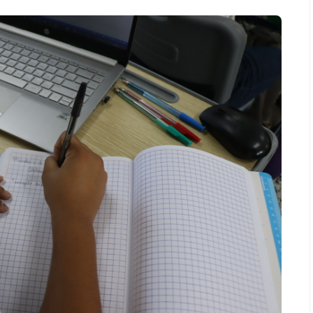
Espectáculos
récords con “Dai
“Donde quiera que estés” el
ta el número uno
primer capítulo del universo de
tify y Billboard
“FRAGMENTOS” su próximo
álbum de estudio