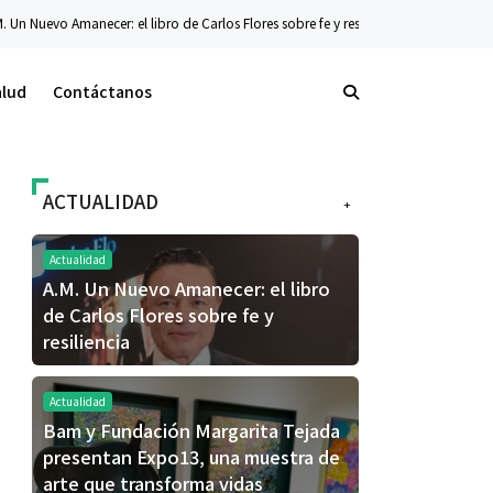
los Flores sobre fe y resiliencia
Tecnología
La nueva serie Galaxy Z ya está d
alud
Contáctanos
ACTUALIDAD
+
Actualidad
A.M. Un Nuevo Amanecer: el libro
de Carlos Flores sobre fe y
resiliencia
Actualidad
Bam y Fundación Margarita Tejada
presentan Expo13, una muestra de
arte que transforma vidas