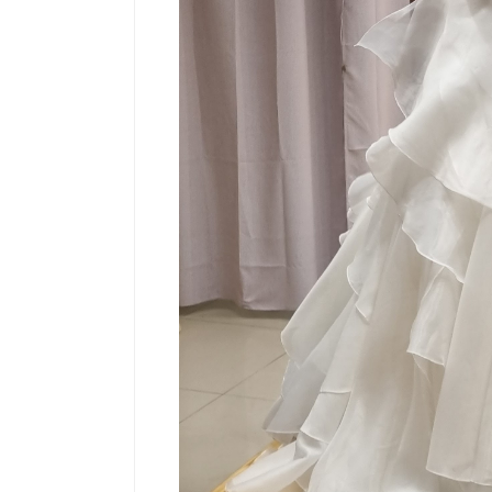
Salud
Salud
El cuidado de la piel va mucho
¿Qué come
más allá del rostro: cada zona
de fútbol
merece una atención específica
usan los a
mejor