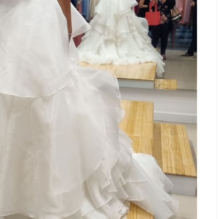
Salud
r antes de un partido
Día Mundial Contra La Hepat
? La estrategia que
alertan sobre los riesgos de
tletas para rendir
productos “DETOX”