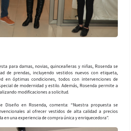
Espectáculos
 une generaciones: el
Shakira rompe récords con “
val de Marimba Paiz
Dai” y conquista el número 
 la tradición en un
mundial en Spotify y Billboa
iesta para damas, novias, quinceañeras y niñas, Rosenda se
lo para todos
dad de prendas, incluyendo vestidos nuevos con etiqueta,
ed en óptimas condiciones, todos con intervenciones de
special de modernidad y estilo. Además, Rosenda permite a
ealizando modificaciones a solicitud.
 de Diseño en Rosenda, comenta: “Nuestra propuesta se
nvencionales al ofrecer vestidos de alta calidad a precios
da en una experiencia de compra única y enriquecedora".