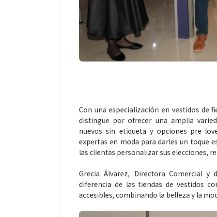
Espectáculos
Espectáculos
“Donde quiera que estés” el
La marimba
primer capítulo del universo de
46.º Festi
“FRAGMENTOS” su próximo
transforma
Con una especialización en vestidos de f
álbum de estudio
espectácu
distingue por ofrecer una amplia varie
nuevos sin etiqueta y opciones pre lov
expertas en moda para darles un toque e
las clientas personalizar sus elecciones, r
Grecia Álvarez, Directora Comercial y
diferencia de las tiendas de vestidos co
accesibles, combinando la belleza y la mo