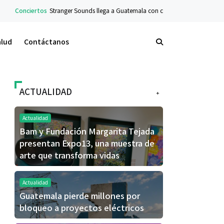
nds llega a Guatemala con concierto sinfónico en el Teatro Nacional
Concier
alud
Contáctanos
ACTUALIDAD
+
Actualidad
Bam y Fundación Margarita Tejada
presentan Expo13, una muestra de
arte que transforma vidas
Actualidad
Guatemala pierde millones por
bloqueo a proyectos eléctricos