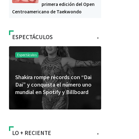
primera edición del Open
Centroamericano de Taekwondo
ESPECTÁCULOS
+
Espectáculos
Espectáculos
Shakira rompe récords con “Dai
“Donde quie
Dai” y conquista el número uno
primer capí
mundial en Spotify y Billboard
“FRAGMENT
álbum de e
LO + RECIENTE
+