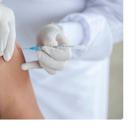
Salud
la piel va mucho
¿Qué comer antes de un partido
stro: cada zona
de fútbol? La estrategia que
nción específica
usan los atletas para rendir
mejor