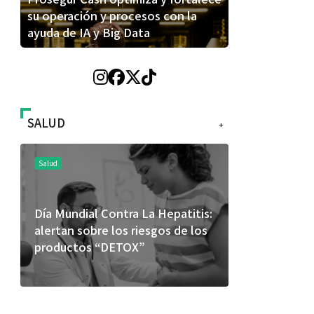
su operación y procesos con la
ayuda de IA y Big Data
SALUD
+
Salud
Salud
Día Mundial Contra La Hepatitis:
El cuidado 
alertan sobre los riesgos de los
más allá de
productos “DETOX”
merece una 