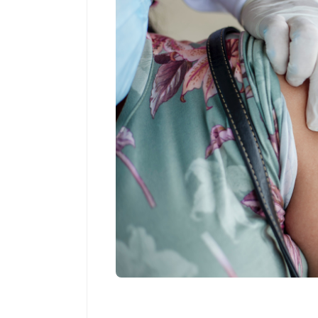
Salud
El cuidado de 
más allá del ro
merece una ate