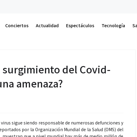
Conciertos
Stranger Sou
Conciertos
Actualidad
Espectáculos
Tecnología
S
 surgimiento del Covid-
 una amenaza?
l virus sigue siendo responsable de numerosas defunciones y
reportados por la Organización Mundial de la Salud (OMS) del
3, muestran que a nivel mundial hay más de medio millón de