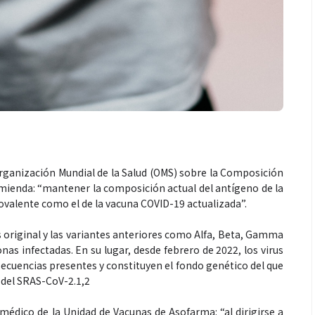
Espectáculos
rganización Mundial de la Salud (OMS) sobre la Composición
que estés” el
La marimba une generaciones: el
ienda: “mantener la composición actual del antígeno de la
o del universo de
46.º Festival de Marimba Paiz
ovalente como el de la vacuna COVID-19 actualizada”.
 su próximo
transforma la tradición en un
dio
espectáculo para todos
s original y las variantes anteriores como Alfa, Beta, Gamma
nas infectadas. En su lugar, desde febrero de 2022, los virus
cuencias presentes y constituyen el fondo genético del que
del SRAS-CoV-2.1,2
édico de la Unidad de Vacunas de Asofarma: “al dirigirse a