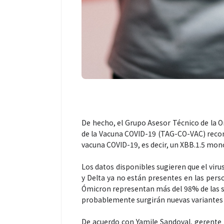
Espectáculos
De hecho, el Grupo Asesor Técnico de la O
“Donde quiera 
de la Vacuna COVID-19 (TAG-CO-VAC) recom
primer capítul
vacuna COVID-19, es decir, un XBB.1.5 mon
“FRAGMENTOS”
álbum de estu
Los datos disponibles sugieren que el viru
y Delta ya no están presentes en las perso
Ómicron representan más del 98% de las se
probablemente surgirán nuevas variantes 
De acuerdo con Yamile Sandoval, gerente m