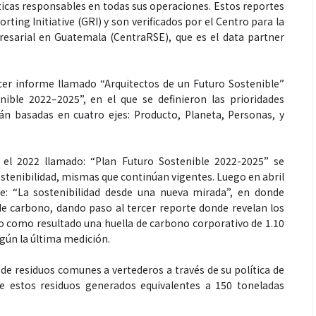
icas responsables en todas sus operaciones. Estos reportes
ting Initiative (GRI) y son verificados por el Centro para la
resarial en Guatemala (CentraRSE), que es el data partner
Espectáculos
er informe llamado “Arquitectos de un Futuro Sostenible”
ible 2022–2025”, en el que se definieron las prioridades
án basadas en cuatro ejes: Producto, Planeta, Personas, y
 generaciones: el
Shakira rompe récords con “Dai
de Marimba Paiz
Dai” y conquista el número uno
radición en un
mundial en Spotify y Billboard
el 2022 llamado: “Plan Futuro Sostenible 2022-2025” se
ara todos
ostenibilidad, mismas que continúan vigentes. Luego en abril
e: “La sostenibilidad desde una nueva mirada”, en donde
de carbono, dando paso al tercer reporte donde revelan los
o como resultado una huella de carbono corporativo de 1.10
gún la última medición.
o de residuos comunes a vertederos a través de su política de
de estos residuos generados equivalentes a 150 toneladas