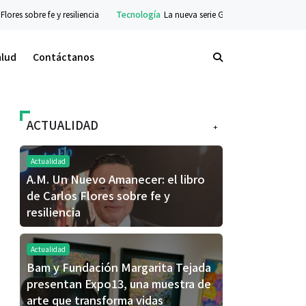
encia
Tecnología
La nueva serie Galaxy Z ya está disponible en preventa: desc
alud
Contáctanos
ACTUALIDAD
+
Actualidad
A.M. Un Nuevo Amanecer: el libro
de Carlos Flores sobre fe y
resiliencia
Actualidad
Bam y Fundación Margarita Tejada
presentan Expo13, una muestra de
arte que transforma vidas