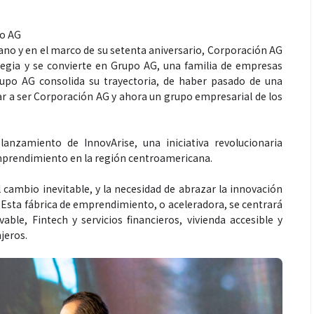
po AG
mano y en el marco de su setenta aniversario, Corporación AG
egia y se convierte en Grupo AG, una familia de empresas
rupo AG consolida su trayectoria, de haber pasado de una
 a ser Corporación AG y ahora un grupo empresarial de los
Salud
anzamiento de InnovArise, una iniciativa revolucionaria
emprendimiento en la región centroamericana.
es de un partido
Día Mundial Contra La Hepatitis:
estrategia que
alertan sobre los riesgos de los
cambio inevitable, y la necesidad de abrazar la innovación
s para rendir
productos “DETOX”
 Esta fábrica de emprendimiento, o aceleradora, se centrará
vable, Fintech y servicios financieros, vivienda accesible y
njeros.