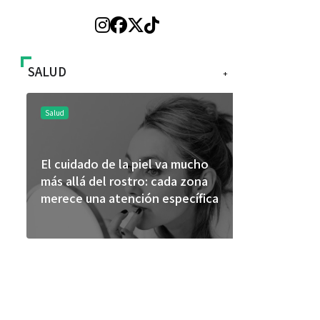
SALUD
+
Salud
Salud
El cuidado de la piel va mucho
¿Qué comer 
más allá del rostro: cada zona
de fútbol? 
merece una atención específica
usan los atl
mejor