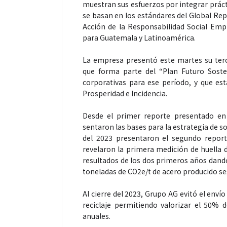
muestran sus esfuerzos por integrar práct
se basan en los estándares del Global Repor
Acción de la Responsabilidad Social Emp
para Guatemala y Latinoamérica.
Espectáculos
Espectáculos
La empresa presentó este martes su terc
que forma parte del “Plan Futuro Sosten
corporativas para ese período, y que est
“Donde quiera que estés” el
La marimba une
Prosperidad e Incidencia.
primer capítulo del universo de
46.º Festival 
“FRAGMENTOS” su próximo
transforma la t
Desde el primer reporte presentado en 
álbum de estudio
espectáculo p
sentaron las bases para la estrategia de s
del 2023 presentaron el segundo report
revelaron la primera medición de huella 
resultados de los dos primeros años dand
toneladas de CO2e/t de acero producido se
Al cierre del 2023, Grupo AG evitó el enví
reciclaje permitiendo valorizar el 50% 
anuales.