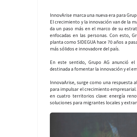
InnovArise marca una nueva era para Gru
El crecimiento y la innovación van de la 
da un paso más en el marco de su estrat
enfocadas en las personas. Con esto, G
planta como SIDEGUA hace 70 años a pasar
más sólidos e innovadore del país.
Salud
Salud
En este sentido, Grupo AG anunció el l
destinada a fomentar la innovación y el 
El cuidado de la piel va mucho
¿Qué comer ant
más allá del rostro: cada zona
de fútbol? La 
InnovaArise, surge como una respuesta al 
merece una atención específica
usan los atleta
para impulsar el crecimiento empresarial.
mejor
en cuatro territorios clave: energía reno
soluciones para migrantes locales y extra