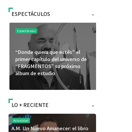
ESPECTÁCULOS
+
Espectáculos
Espectáculos
“Donde quiera que estés” el
La marimba 
primer capítulo del universo de
46.º Festiv
“FRAGMENTOS” su próximo
transforma 
álbum de estudio
espectácul
LO + RECIENTE
+
Actualidad
A.M. Un Nuevo Amanecer: el libro