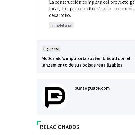
La construcción completa del proyecto ge
local, lo que contribuirá a la economí
desarrollo.
Inmobiliaria
Salud
Salud
Siguiente
McDonald's impulsa la sostenibilidad con el
lanzamiento de sus bolsas reutilizables
¿Qué comer antes de un partido
Día Mundial Co
de fútbol? La estrategia que
alertan sobre l
usan los atletas para rendir
productos “D
puntoguate.com
mejor
RELACIONADOS