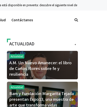
 disponible en preventa: descubre el siguiente nivel de innovación plegable
Co
alud
Contáctanos
ACTUALIDAD
+
Actualidad
A.M. Un Nuevo Amanecer: el libro
de Carlos Flores sobre fe y
resiliencia
Actualidad
Bam y Fundación Margarita Tejada
presentan Expo13, una muestra de
arte que transforma vidas