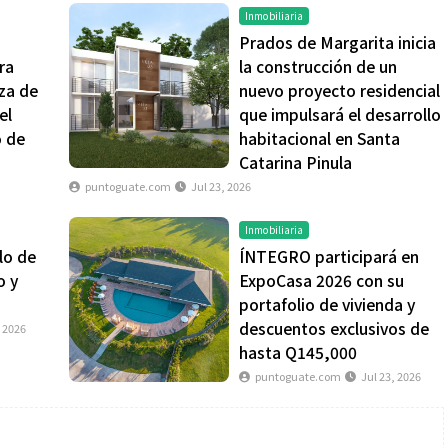
Inmobiliaria
Prados de Margarita inicia
ra
la construcción de un
nza de
nuevo proyecto residencial
el
que impulsará el desarrollo
o de
habitacional en Santa
Catarina Pinula
puntoguate.com
Jul 23, 2026
Inmobiliaria
lo de
ÍNTEGRO participará en
o y
ExpoCasa 2026 con su
portafolio de vivienda y
descuentos exclusivos de
, 2026
hasta Q145,000
puntoguate.com
Jul 23, 2026