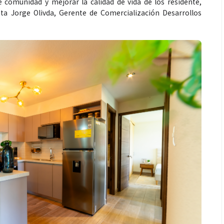
 comunidad y mejorar la calidad de vida de los residente,
nta Jorge Olivda, Gerente de Comercialización Desarrollos
Espectáculos
récords con “Dai
“Donde quiera que estés” el
ta el número uno
primer capítulo del universo de
tify y Billboard
“FRAGMENTOS” su próximo
álbum de estudio