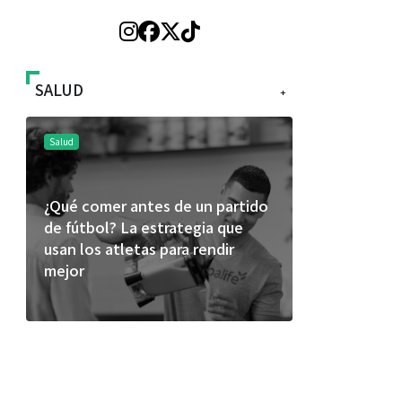
SALUD
+
Salud
Salud
¿Qué comer antes de un partido
Día Mundial
de fútbol? La estrategia que
alertan sob
usan los atletas para rendir
productos
mejor