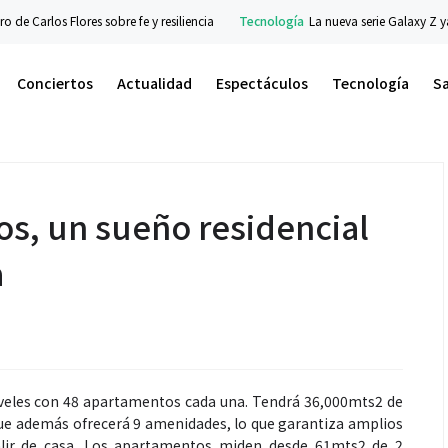
arlos Flores sobre fe y resiliencia
Tecnología
La nueva serie Galaxy Z ya está
Conciertos
Actualidad
Espectáculos
Tecnología
S
s, un sueño residencial
a
iveles con 48 apartamentos cada una. Tendrá 36,000mts2 de
ue además ofrecerá 9 amenidades, lo que garantiza amplios
 salir de casa. Los apartamentos miden desde 61mts2 de 2