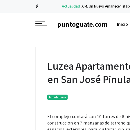
Actualidad
A.M. Un Nuevo Amanecer: el libro de C
puntoguate.com
Inicio
Luzea Apartamento
en San José Pinul
Inmobiliaria
El complejo contará con 10 torres de 6 n
construcción en 7 manzanas de terreno q
espacios exteriores para disfrutar sin