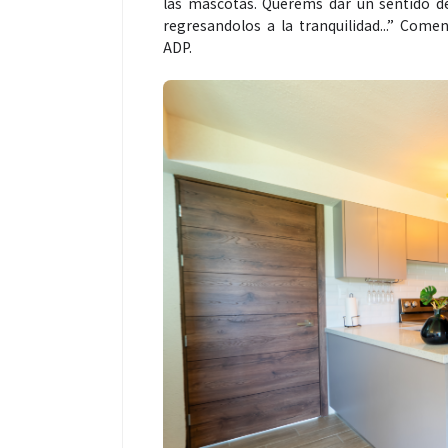
las mascotas. Querems dar un sentido de
regresandolos a la tranquilidad...” Come
ADP.
Espectáculos
Espectáculos
La marimba une generaciones: el
Shakira rompe 
46.º Festival de Marimba Paiz
Dai” y conquis
transforma la tradición en un
mundial en Spo
espectáculo para todos