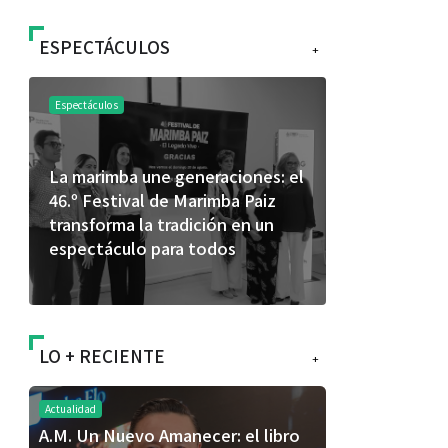
ESPECTÁCULOS
+
Espectáculos
Espectáculos
La marimba une generaciones: el
Shakira rom
46.º Festival de Marimba Paiz
Dai” y conq
transforma la tradición en un
mundial en 
espectáculo para todos
LO + RECIENTE
+
Actualidad
A.M. Un Nuevo Amanecer: el libro