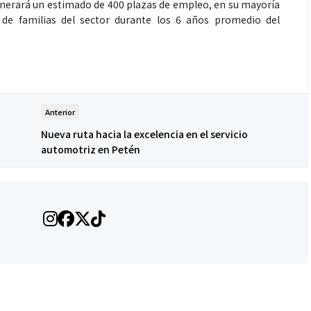
nerará un estimado de 400 plazas de empleo, en su mayoría
a de familias del sector durante los 6 años promedio del
Salud
Anterior
Nueva ruta hacia la excelencia en el servicio
automotriz en Petén
ntra La Hepatitis:
El cuidado de la piel va mucho
os riesgos de los
más allá del rostro: cada zona
ETOX”
merece una atención específica