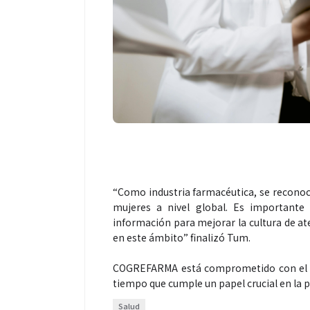
Salud
El cuidado de la pie
más allá del rostro:
merece una atención
“Como industria farmacéutica, se reconoc
mujeres a nivel global. Es importante
información para mejorar la cultura de a
en este ámbito” finalizó Tum.
COGREFARMA está comprometido con el bi
tiempo que cumple un papel crucial en la 
Salud