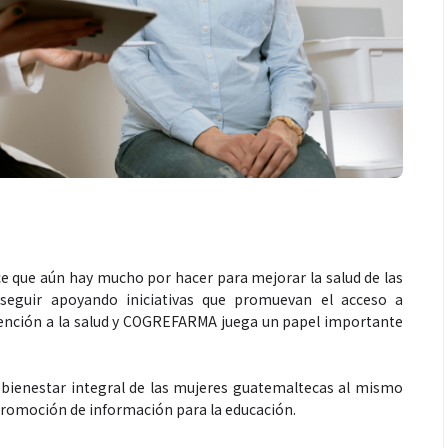
Salud
l va mucho
¿Qué comer antes de un partido
 cada zona
de fútbol? La estrategia que
 específica
usan los atletas para rendir
e que aún hay mucho por hacer para mejorar la salud de las
mejor
 seguir apoyando iniciativas que promuevan el acceso a
tención a la salud y COGREFARMA juega un papel importante
enestar integral de las mujeres guatemaltecas al mismo
promoción de información para la educación.