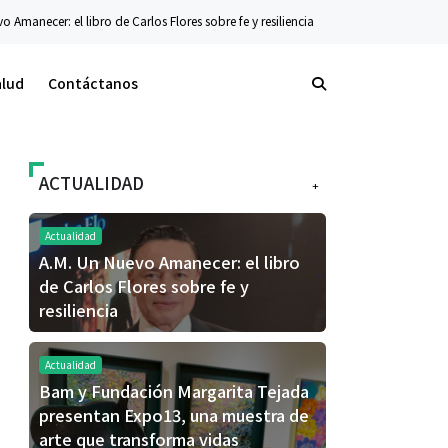
 Carlos Flores sobre fe y resiliencia
Tecnología
La nueva serie Galaxy Z ya es
alud
Contáctanos
ACTUALIDAD
+
Actualidad
A.M. Un Nuevo Amanecer: el libro
de Carlos Flores sobre fe y
resiliencia
Actualidad
Bam y Fundación Margarita Tejada
presentan Expo13, una muestra de
arte que transforma vidas