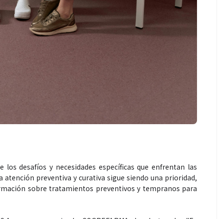
Espectáculos
Espec
 el
La marimba une generaciones: el
Shak
rso de
46.º Festival de Marimba Paiz
Dai”
imo
transforma la tradición en un
mund
espectáculo para todos
 los desafíos y necesidades específicas que enfrentan las
a atención preventiva y curativa sigue siendo una prioridad,
ormación sobre tratamientos preventivos y tempranos para