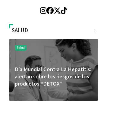
SALUD
+
Salud
Salud
Día Mundial Contra La Hepatitis:
El cuidado de la 
alertan sobre los riesgos de los
más allá del rost
productos “DETOX”
merece una atenc