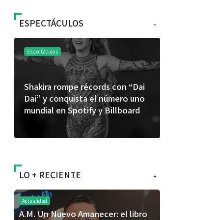
ESPECTÁCULOS
+
táculos
Espectáculos
ira rompe récords con “Dai
“Donde quiera que est
 y conquista el número uno
primer capítulo del un
ial en Spotify y Billboard
“FRAGMENTOS” su pr
álbum de estudio
LO + RECIENTE
+
Actualidad
A.M. Un Nuevo Amanecer: el libro