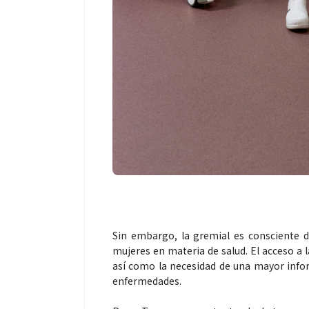
Espectáculos
“Donde quiera que estés”
primer capítulo del unive
“FRAGMENTOS” su próx
álbum de estudio
Sin embargo, la gremial es consciente de
mujeres en materia de salud. El acceso a l
así como la necesidad de una mayor inf
enfermedades.