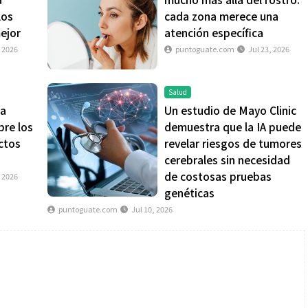
los
cada zona merece una
mejor
atención específica
, 2026
puntoguate.com
Jul 23, 2026
Salud
La
Un estudio de Mayo Clinic
bre los
demuestra que la IA puede
ctos
revelar riesgos de tumores
cerebrales sin necesidad
de costosas pruebas
, 2026
genéticas
puntoguate.com
Jul 10, 2026