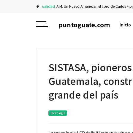
Actualidad
A.M. Un Nuevo Amanecer: el libro de Carlos Flores sobre fe y
puntoguate.com
Inicio
SISTASA, pioneros 
Guatemala, constr
grande del país
Tecnología
La tecnología LED definitivamente vino a r