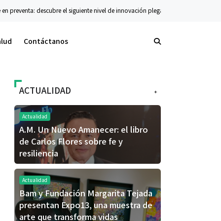
a: descubre el siguiente nivel de innovación plegable
Conciertos
Stranger Sou
alud
Contáctanos
ACTUALIDAD
+
Actualidad
A.M. Un Nuevo Amanecer: el libro
de Carlos Flores sobre fe y
resiliencia
Actualidad
Bam y Fundación Margarita Tejada
presentan Expo13, una muestra de
arte que transforma vidas