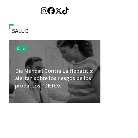
SALUD
+
Salud
Salud
Día Mundial Contra La Hepatitis:
El cuidado 
alertan sobre los riesgos de los
más allá de
productos “DETOX”
merece una 