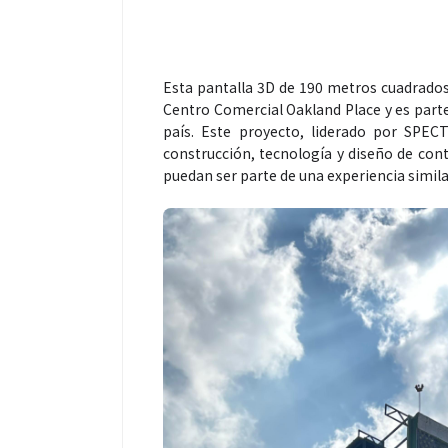
Esta pantalla 3D de 190 metros cuadrados,
Espectáculos
Centro Comercial Oakland Place y es parte
país. Este proyecto, liderado por SPEC
construcción, tecnología y diseño de cont
“Donde quiera 
puedan ser parte de una experiencia similar
primer capítul
“FRAGMENTOS”
álbum de estu