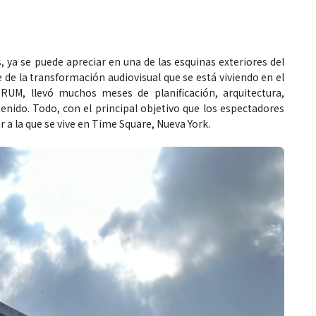
 ya se puede apreciar en una de las esquinas exteriores del
Espectáculos
 de la transformación audiovisual que se está viviendo en el
TRUM, llevó muchos meses de planificación, arquitectura,
enido. Todo, con el principal objetivo que los espectadores
que estés” el
La marimba une generaciones: el
 a la que se vive en Time Square, Nueva York.
o del universo de
46.º Festival de Marimba Paiz
 su próximo
transforma la tradición en un
dio
espectáculo para todos