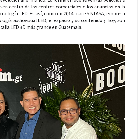
viven dentro de los centros comerciales o los anuncios en la
ecnología LED. Es así, como en 2014, nace SISTASA, empresa
logía audiovisual LED, el espacio y su contenido y hoy, son
antalla LED 3D más grande en Guatemala.