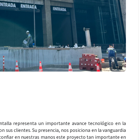
Salud
la piel va mucho
¿Qué comer antes de un partido
stro: cada zona
de fútbol? La estrategia que
nción específica
usan los atletas para rendir
mejor
antalla representa un importante avance tecnológico en la
 sus clientes. Su presencia, nos posiciona en la vanguardia
confiar en nuestras manos este proyecto tan importante en