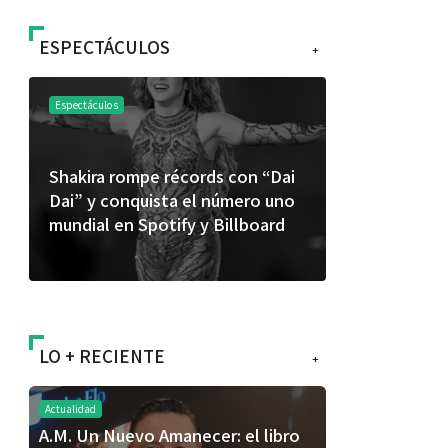
ESPECTÁCULOS
+
Espectáculos
Espectáculos
Shakira rompe récords con “Dai
“Donde quie
Dai” y conquista el número uno
primer capí
mundial en Spotify y Billboard
“FRAGMENT
álbum de e
LO + RECIENTE
+
Actualidad
A.M. Un Nuevo Amanecer: el libro