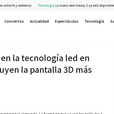
 resiliencia
Tecnología
La nueva serie Galaxy Z ya está disponible en prevent
Conciertos
Actualidad
Espectáculos
Tecnología
S
en la tecnología led en
uyen la pantalla 3D más
evolucionar el mundo. La forma en que se ven las películas e