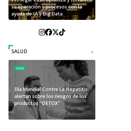
su operación y procesos con la
ayuda de IA y Big Data
SALUD
+
Salud
Salud
Día Mundial Contra La Hepatitis:
El cuidado 
alertan sobre los riesgos de los
más allá de
productos “DETOX”
merece una 