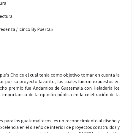
tura
tectura
redenza / Icinco By Puerta5
Espectáculos
que estés” el
La marimba une generaciones: el
ple's Choice el cual tenía como objetivo tomar en cuenta la
o del universo de
46.º Festival de Marimba Paiz
ar por su proyecto favorito, los cuales fueron expuestos en
 su próximo
transforma la tradición en un
dicho premio fue Andamios de Guatemala con Heladería Ice
 importancia de la opinión pública en la celebración de la
dio
espectáculo para todos
s para los guatemaltecos, es un reconocimiento al diseño y
excelencia en el diseño de interior de proyectos construidos y