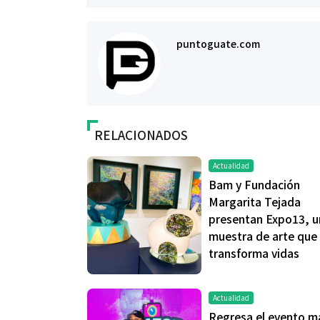
puntoguate.com
RELACIONADOS
Actualidad
Salud
Bam y Fundación
Margarita Tejada
El cuidado de 
presentan Expo13, u
más allá del ro
muestra de arte que
merece una ate
transforma vidas
Actualidad
Regresa el evento m