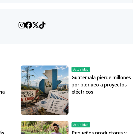
Actualidad
Salud
Guatemala pierde millones
por bloqueo a proyectos
la piel va mucho
¿Qué comer antes de un partido
na
eléctricos
stro: cada zona
de fútbol? La estrategia que
nción específica
usan los atletas para rendir
mejor
Actualidad
ás
Pequeños productores y