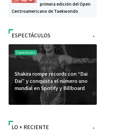
primera edición del Open
Centroamericano de Taekwondo
ESPECTÁCULOS
+
Espectáculos
Espectáculos
Shakira rompe récords con “Dai
“Donde quie
Dai” y conquista el número uno
primer capí
mundial en Spotify y Billboard
“FRAGMENT
álbum de e
LO + RECIENTE
+