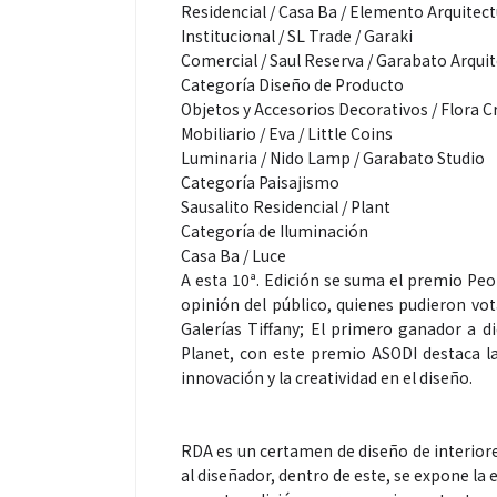
Residencial / Casa Ba / Elemento Arquitec
Institucional / SL Trade / Garaki
Comercial / Saul Reserva / Garabato Arqui
Categoría Diseño de Producto
Objetos y Accesorios Decorativos / Flora C
Mobiliario / Eva / Little Coins
Luminaria / Nido Lamp / Garabato Studio
Categoría Paisajismo
Espectáculos
Sausalito Residencial / Plant
Categoría de Iluminación
Casa Ba / Luce
“Donde quiera 
A esta 10ª. Edición se suma el premio Peo
primer capítul
opinión del público, quienes pudieron vot
“FRAGMENTOS”
Galerías Tiffany; El primero ganador a 
Planet, con este premio ASODI destaca la
álbum de estu
innovación y la creatividad en el diseño.
RDA es un certamen de diseño de interiore
al diseñador, dentro de este, se expone la 