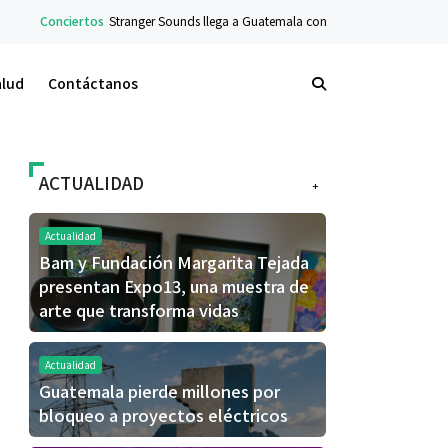
ranger Sounds llega a Guatemala con concierto sinfónico en el Teatro Nacional
alud
Contáctanos
ACTUALIDAD
+
Actualidad
Bam y Fundación Margarita Tejada
presentan Expo13, una muestra de
arte que transforma vidas
Actualidad
Guatemala pierde millones por
bloqueo a proyectos eléctricos