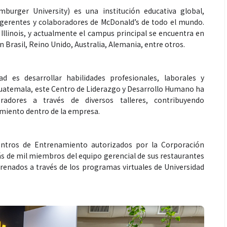
urger University) es una institución educativa global,
, gerentes y colaboradores de McDonald’s de todo el mundo.
 Illinois, y actualmente el campus principal se encuentra en
Brasil, Reino Unido, Australia, Alemania, entre otros.
Espectáculos
ad es desarrollar habilidades profesionales, laborales y
que estés” el
La marimba une generaciones: el
Guatemala, este Centro de Liderazgo y Desarrollo Humano ha
dores a través de diversos talleres, contribuyendo
o del universo de
46.º Festival de Marimba Paiz
imiento dentro de la empresa.
 su próximo
transforma la tradición en un
dio
espectáculo para todos
ntros de Entrenamiento autorizados por la Corporación
ás de mil miembros del equipo gerencial de sus restaurantes
renados a través de los programas virtuales de Universidad