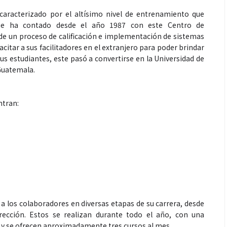
aracterizado por el altísimo nivel de entrenamiento que
que ha contado desde el año 1987 con este Centro de
de un proceso de calificación e implementación de sistemas
citar a sus facilitadores en el extranjero para poder brindar
sus estudiantes, este pasó a convertirse en la Universidad de
 Guatemala.
Salud
ntran:
la piel va mucho
¿Qué comer antes de un partido
stro: cada zona
de fútbol? La estrategia que
nción específica
usan los atletas para rendir
mejor
a los colaboradores en diversas etapas de su carrera, desde
irección. Estos se realizan durante todo el año, con una
, y se ofrecen aproximadamente tres cursos al mes.