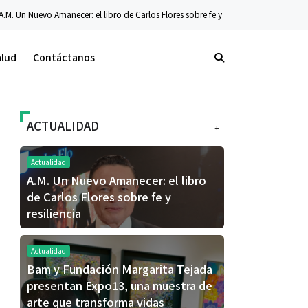
libro de Carlos Flores sobre fe y resiliencia
Tecnología
La nueva serie Galaxy
alud
Contáctanos
ACTUALIDAD
+
Actualidad
A.M. Un Nuevo Amanecer: el libro
de Carlos Flores sobre fe y
resiliencia
Actualidad
Bam y Fundación Margarita Tejada
presentan Expo13, una muestra de
arte que transforma vidas