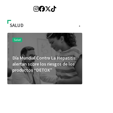
SALUD
+
Salud
Salud
Día Mundial Contra La Hepatitis:
El cuidado 
alertan sobre los riesgos de los
más allá de
productos “DETOX”
merece una 