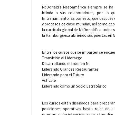
McDonald’s Mesoamérica siempre se ha c
brinda a sus colaboradores, por lo 
Entrenamiento. Es por esto, que después 
y procesos de clase mundial, así como capa
la currícula global de McDonald’s a todos 
la Hamburguesa abriendo sus puertas en
Salud
Entre los cursos que se imparten se encue
Transición al Liderazgo
El cuidado de 
Desarrollando el Líder en Mí
más allá del ro
Liderando Grandes Restaurantes
merece una ate
Liderando para el Futuro
Actívate
Liderando como un Socio Estratégico
Los cursos están diseñados para preparar 
posiciones operativas hasta roles de d
programación intensiva de dos a tres días