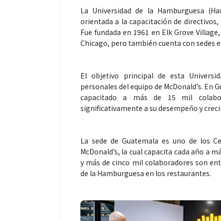
La Universidad de la Hamburguesa (Hamb
orientada a la capacitación de directivos
Fue fundada en 1961 en Elk Grove Village,
Chicago, pero también cuenta con sedes en 
Espectáculos
El objetivo principal de esta Universid
“Donde quiera 
personales del equipo de McDonald’s. En 
capacitado a más de 15 mil colabora
primer capítul
significativamente a su desempeño y crec
“FRAGMENTOS”
álbum de estu
La sede de Guatemala es uno de los Ce
McDonald’s, la cual capacita cada año a m
y más de cinco mil colaboradores son ent
de la Hamburguesa en los restaurantes.