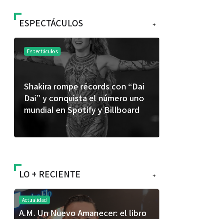
ESPECTÁCULOS
+
Espectáculos
Espectáculos
Shakira rompe récords con “Dai
“Donde quie
Dai” y conquista el número uno
primer capí
mundial en Spotify y Billboard
“FRAGMENT
álbum de e
LO + RECIENTE
+
Actualidad
A.M. Un Nuevo Amanecer: el libro