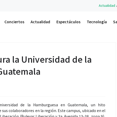
Actualidad
A.M. Un Nuevo Amanecer: el 
Conciertos
Actualidad
Espectáculos
Tecnología
S
ra la Universidad de la
Guatemala
Universidad de la Hamburguesa en Guatemala, un hito
de sus colaboradores en la región. Este campus, ubicado en el
Liberación (Bulevar Liberación y 3a. Avenida 13-38, zona 9),