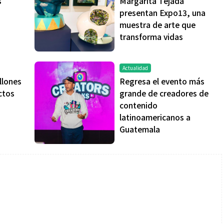
s
Margarita Tejada
presentan Expo13, una
muestra de arte que
transforma vidas
Actualidad
Salud
llones
Regresa el evento más
ctos
grande de creadores de
contenido
la piel va mucho
¿Qué comer antes de un partido
latinoamericanos a
stro: cada zona
de fútbol? La estrategia que
Guatemala
nción específica
usan los atletas para rendir
mejor