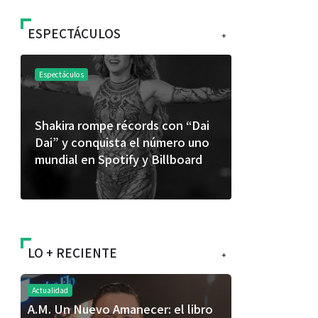
ESPECTÁCULOS
+
Espectáculos
Espectáculos
Shakira rompe récords con “Dai
“Donde quie
Dai” y conquista el número uno
primer capí
mundial en Spotify y Billboard
“FRAGMENT
álbum de e
LO + RECIENTE
+
Actualidad
A.M. Un Nuevo Amanecer: el libro