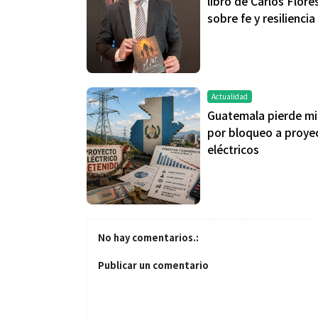
libro de Carlos Flore
sobre fe y resiliencia
Actualidad
Salud
Guatemala pierde mi
por bloqueo a proye
eléctricos
El cuidado de 
más allá del ro
merece una ate
No hay comentarios.:
Publicar un comentario