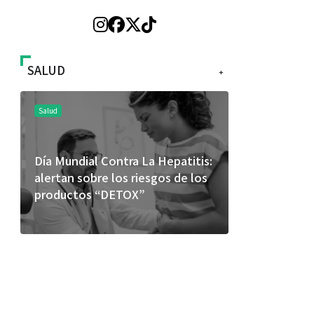
SALUD
+
Salud
Salud
Día Mundial Contra La Hepatitis:
El cuidado 
alertan sobre los riesgos de los
más allá de
productos “DETOX”
merece una 