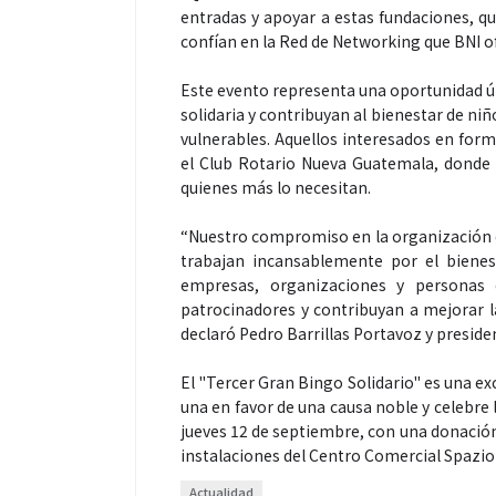
entradas y apoyar a estas fundaciones, q
confían en la Red de Networking que BNI o
Este evento representa una oportunidad ú
solidaria y contribuyan al bienestar de n
Espectáculos
vulnerables. Aquellos interesados en form
el Club Rotario Nueva Guatemala, donde s
quienes más lo necesitan.
“Donde quiera 
primer capítul
“Nuestro compromiso en la organización de
“FRAGMENTOS”
trabajan incansablemente por el biene
álbum de estu
empresas, organizaciones y persona
patrocinadores y contribuyan a mejorar la
declaró Pedro Barrillas Portavoz y presid
El "Tercer Gran Bingo Solidario" es una e
una en favor de una causa noble y celebre l
jueves 12 de septiembre, con una donación 
instalaciones del Centro Comercial Spazio 
Actualidad