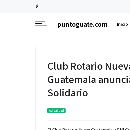
puntoguate.com
Inicio
Club Rotario Nuev
Guatemala anuncia
Solidario
Actualidad
El Club Rotario Nueva Guatemala y BNI Gu