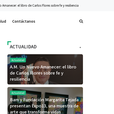
 de Carlos Flores sobre fe y resiliencia
Tecnología
La nueva serie Galaxy Z ya
alud
Contáctanos
ACTUALIDAD
+
Actualidad
A.M. Un Nuevo Amanecer: el libro
de Carlos Flores sobre fe y
resiliencia
Actualidad
Bam y Fundación Margarita Tejada
presentan Expo13, una muestra de
arte que transforma vidas