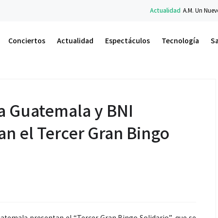
Actualidad
A.M. Un Nuevo Amanecer: el libro
Conciertos
Actualidad
Espectáculos
Tecnología
S
a Guatemala y BNI
n el Tercer Gran Bingo
atemala presentan el “Tercer Gran Bingo Solidario”, que se