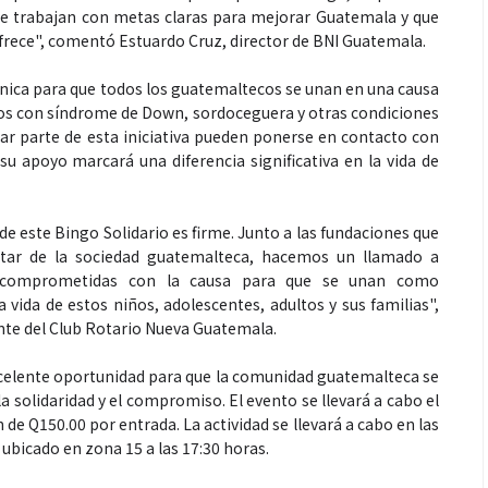
ue trabajan con metas claras para mejorar Guatemala y que
frece", comentó Estuardo Cruz, director de BNI Guatemala.
nica para que todos los guatemaltecos se unan en una causa
iños con síndrome de Down, sordoceguera y otras condiciones
Espectáculos
ar parte de esta iniciativa pueden ponerse en contacto con
u apoyo marcará una diferencia significativa en la vida de
que estés” el
La marimba une generaciones: el
o del universo de
46.º Festival de Marimba Paiz
 este Bingo Solidario es firme. Junto a las fundaciones que
 su próximo
transforma la tradición en un
star de la sociedad guatemalteca, hacemos un llamado a
dio
espectáculo para todos
s comprometidas con la causa para que se unan como
 vida de estos niños, adolescentes, adultos y sus familias",
ente del Club Rotario Nueva Guatemala.
xcelente oportunidad para que la comunidad guatemalteca se
a solidaridad y el compromiso. El evento se llevará a cabo el
de Q150.00 por entrada. La actividad se llevará a cabo en las
ubicado en zona 15 a las 17:30 horas.