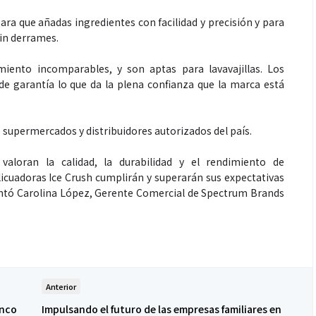
ra que añadas ingredientes con facilidad y precisión y para
 sin derrames.
miento incomparables, y son aptas para lavavajillas. Los
de garantía lo que da la plena confianza que la marca está
Espectáculos
 supermercados y distribuidores autorizados del país.
aloran la calidad, la durabilidad y el rendimiento de
que estés” el
La marimba une generaciones: el
icuadoras Ice Crush cumplirán y superarán sus expectativas
o del universo de
46.º Festival de Marimba Paiz
entó Carolina López, Gerente Comercial de Spectrum Brands
 su próximo
transforma la tradición en un
dio
espectáculo para todos
Anterior
anco
Impulsando el futuro de las empresas familiares en