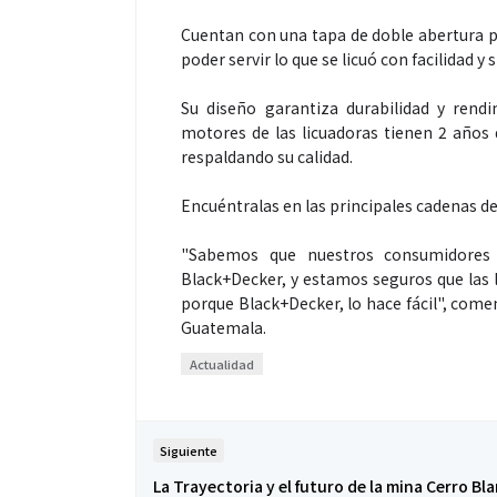
Cuentan con una tapa de doble abertura pa
poder servir lo que se licuó con facilidad y
Su diseño garantiza durabilidad y rendi
motores de las licuadoras tienen 2 años 
respaldando su calidad.
Espectáculos
Encuéntralas en las principales cadenas de
"Sabemos que nuestros consumidores v
“Donde quiera 
Black+Decker, y estamos seguros que las l
primer capítul
porque Black+Decker, lo hace fácil", com
“FRAGMENTOS”
Guatemala.
álbum de estu
Actualidad
Siguiente
La Trayectoria y el futuro de la mina Cerro Bl