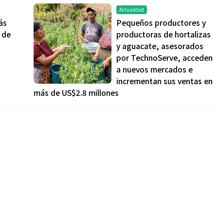
Actualidad
ás
Pequeños productores y
 de
productoras de hortalizas
y aguacate, asesorados
por TechnoServe, acceden
a nuevos mercados e
incrementan sus ventas en
más de US$2.8 millones
Salud
la piel va mucho
¿Qué comer antes de un partido
stro: cada zona
de fútbol? La estrategia que
nción específica
usan los atletas para rendir
mejor