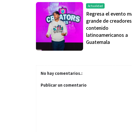
Actualidad
Regresa el evento m
grande de creadores
contenido
latinoamericanos a
Guatemala
No hay comentarios.:
Salud
Publicar un comentario
El cuidado de 
más allá del ro
merece una ate