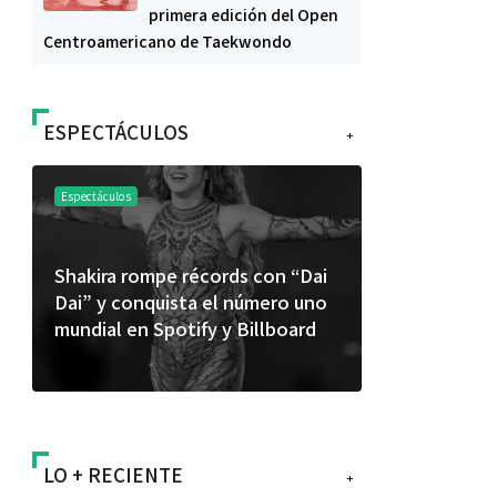
primera edición del Open
Centroamericano de Taekwondo
ESPECTÁCULOS
+
Espectáculos
Espectáculos
Shakira rompe récords con “Dai
“Donde quie
Dai” y conquista el número uno
primer capí
mundial en Spotify y Billboard
“FRAGMENT
álbum de e
LO + RECIENTE
+