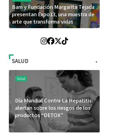
Bam y Fundación Margarita Tejada
presentan Expo13, una muestra de
arte que transforma vidas
SALUD
+
Salud
Salud
Día Mundial Contra La Hepatitis:
El cuidado 
alertan sobre los riesgos de los
más allá de
productos “DETOX”
merece una 