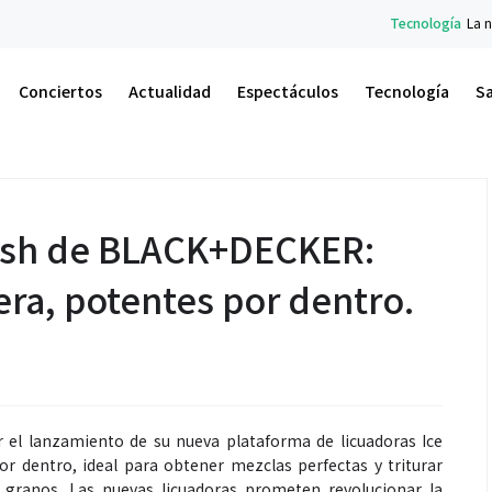
Tecnología
La nueva serie Galaxy 
Conciertos
Actualidad
Espectáculos
Tecnología
S
rush de BLACK+DECKER:
era, potentes por dentro.
l lanzamiento de su nueva plataforma de licuadoras Ice
or dentro, ideal para obtener mezclas perfectas y triturar
 granos. Las nuevas licuadoras prometen revolucionar la