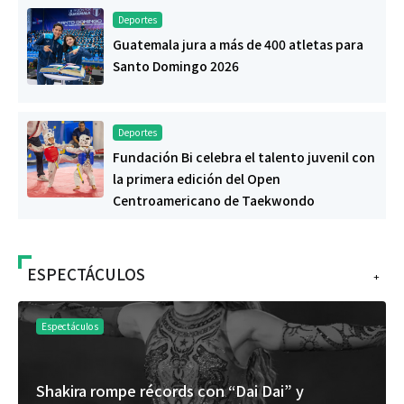
Deportes
Guatemala jura a más de 400 atletas para
Santo Domingo 2026
Deportes
Fundación Bi celebra el talento juvenil con
la primera edición del Open
Centroamericano de Taekwondo
ESPECTÁCULOS
+
Espectáculos
Es
Shakira rompe récords con “Dai Dai” y
“D