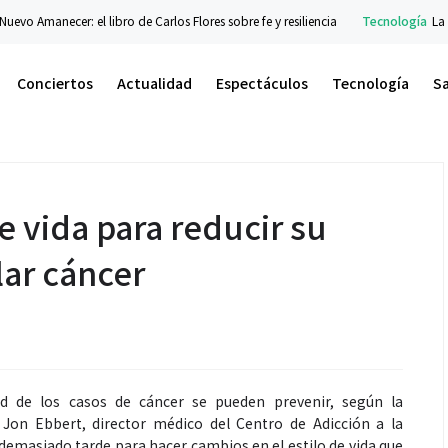
anecer: el libro de Carlos Flores sobre fe y resiliencia
Tecnología
La nueva s
Conciertos
Actualidad
Espectáculos
Tecnología
S
e vida para reducir su
lar cáncer
d de los casos de cáncer se pueden prevenir, según la
. Jon Ebbert, director médico del Centro de Adicción a la
 demasiado tarde para hacer cambios en el estilo de vida que