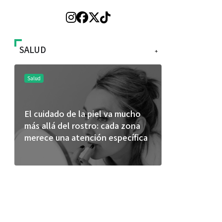
SALUD
+
Salud
Salud
El cuidado de la piel va mucho
¿Qué comer 
más allá del rostro: cada zona
de fútbol? 
merece una atención específica
usan los atl
mejor