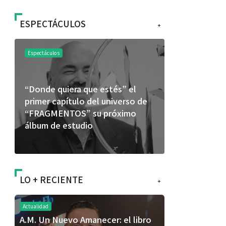
ESPECTÁCULOS
+
Espectáculos
Espectáculos
“Donde quiera que estés” el
La marimba 
primer capítulo del universo de
46.º Festiv
“FRAGMENTOS” su próximo
transforma 
álbum de estudio
espectácul
LO + RECIENTE
+
Actualidad
A.M. Un Nuevo Amanecer: el libro