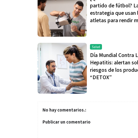
partido de fútbol? L
estrategia que usan 
atletas para rendir 
Salud
Salud
Salud
Día Mundial Contra 
Hepatitis: alertan so
riesgos de los produ
El cuidado de la piel va mucho
¿Qué comer ant
“DETOX”
más allá del rostro: cada zona
de fútbol? La 
merece una atención específica
usan los atleta
mejor
No hay comentarios.:
Publicar un comentario