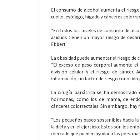
El consumo de alcohol aumenta el riesgo 
cuello, esófago, hígado y cánceres colorrec
"En todos los niveles de consumo de alco
Espectáculos
Espectáculos
asiduos tienen un mayor riesgo de desarro
Ebbert.
“Donde quiera que estés” el
La marimba une
La obesidad puede aumentar el riesgo de c
primer capítulo del universo de
46.º Festival 
"El exceso de peso corporal aumenta el 
“FRAGMENTOS” su próximo
transforma la t
división celular y el riesgo de cáncer.
álbum de estudio
espectáculo p
inflamación, un factor de riesgo conocido p
La cirugía bariátrica se ha demostrado 
hormonas, como los de mama, de endom
cánceres colorrectales. Sin embargo, hay
"Los pequeños pasos sostenibles hacia la
la dieta y en el ejercicio. Estos son los 
mercado que pueden ayudar a las personas 