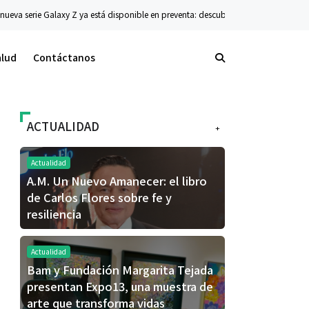
erie Galaxy Z ya está disponible en preventa: descubre el siguiente nivel de innov
alud
Contáctanos
ACTUALIDAD
+
Actualidad
A.M. Un Nuevo Amanecer: el libro
de Carlos Flores sobre fe y
resiliencia
Actualidad
Bam y Fundación Margarita Tejada
presentan Expo13, una muestra de
arte que transforma vidas