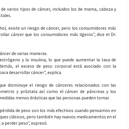
de varios tipos de cáncer, incluidos los de mama, cabeza y
tales.
hol, existe un riesgo de cáncer, pero los consumidores más
Espectáculos
llar cáncer que los consumidores más ligeros", dice el Dr.
 generaciones: el
Shakira rompe récords con “Dai
áncer de varias maneras.
de Marimba Paiz
Dai” y conquista el número uno
estrógeno y la insulina, lo que puede aumentar la tasa de
radición en un
mundial en Spotify y Billboard
 Además, el exceso de peso corporal está asociado con la
ara todos
ara desarrollar cáncer", explica.
que disminuye el riesgo de cánceres relacionados con las
etrio y próstata así como el cáncer de páncreas y los
 medidas menos drásticas que las personas pueden tomar.
 pérdida de peso son los más efectivos cuando pensamos en
enfoques clásicos, pero también hay nuevos medicamentos en el
a perder peso", expresó.