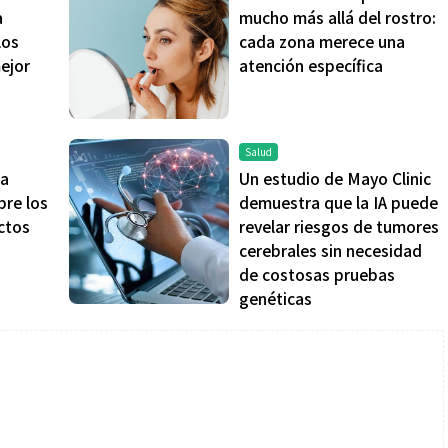
a
mucho más allá del rostro:
los
cada zona merece una
mejor
atención específica
Salud
Salud
La
Un estudio de Mayo Clinic
bre los
demuestra que la IA puede
ctos
revelar riesgos de tumores
es de un partido
Día Mundial Contra La Hepatitis:
cerebrales sin necesidad
estrategia que
alertan sobre los riesgos de los
de costosas pruebas
s para rendir
productos “DETOX”
genéticas