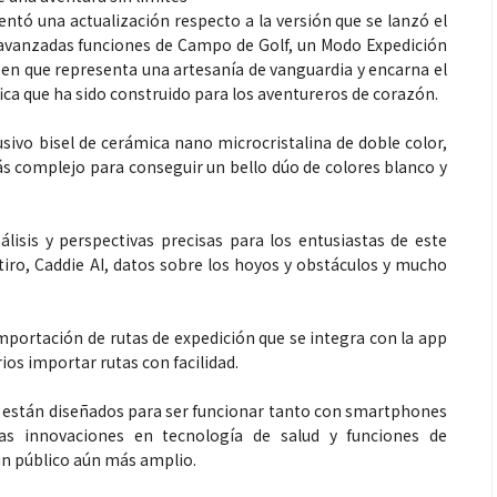
ó una actualización respecto a la versión que se lanzó el
 avanzadas funciones de Campo de Golf, un Modo Expedición
en que representa una artesanía de vanguardia y encarna el
fica que ha sido construido para los aventureros de corazón.
sivo bisel de cerámica nano microcristalina de doble color,
s complejo para conseguir un bello dúo de colores blanco y
Salud
isis y perspectivas precisas para los entusiastas de este
la piel va mucho
¿Qué comer antes de un partido
iro, Caddie AI, datos sobre los hoyos y obstáculos y mucho
stro: cada zona
de fútbol? La estrategia que
nción específica
usan los atletas para rendir
mejor
portación de rutas de expedición que se integra con la app
ios importar rutas con facilidad.
 están diseñados para ser funcionar tanto con smartphones
as innovaciones en tecnología de salud y funciones de
 un público aún más amplio.