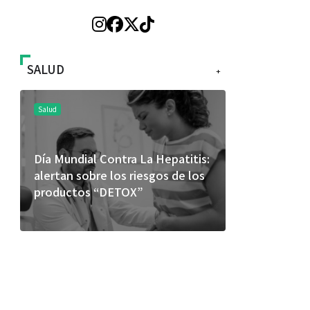
SALUD
+
Salud
Salud
Día Mundial Contra La Hepatitis:
El cuidado 
alertan sobre los riesgos de los
más allá de
productos “DETOX”
merece una 