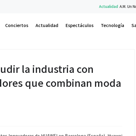
Actualidad
A.M. Un Nuevo Amanecer: el libro
Conciertos
Actualidad
Espectáculos
Tecnología
S
dir la industria con
dores que combinan moda
ctos Innovadores de HUAWEI en Barcelona (España), Huawei