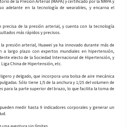
io de la Presión Arterial (MAPA) y certificado por la NMPA y
o adelante en la tecnología de wearables, y encarna el
recisa de la presión arterial, y cuenta con la tecnología
ltados más rápidos y precisos.
 la presión arterial, Huawei ya ha innovado durante más de
 a largo plazo con expertos mundiales en hipertensión,
ente electo de la Sociedad Internacional de Hipertensión, y
 Liga China de Hipertensión, etc.
igero y delgado, que incorpora una bolsa de aire mecánica
 pulgadas. Sólo tiene 1/5 de la anchura y 1/25 del volumen de
 para la parte superior del brazo, lo que facilita la toma de
 pueden medir hasta 9 indicadores corporales y generar un
lud.
 una aventura sin límites