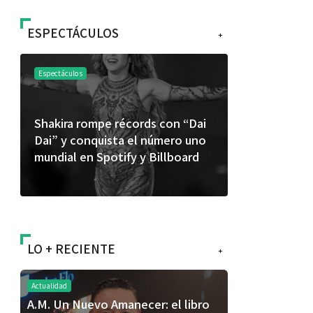
ESPECTÁCULOS
+
Espectáculos
Espectáculos
Shakira rompe récords con “Dai
“Donde quie
Dai” y conquista el número uno
primer capí
mundial en Spotify y Billboard
“FRAGMENT
álbum de e
LO + RECIENTE
+
Actualidad
A.M. Un Nuevo Amanecer: el libro