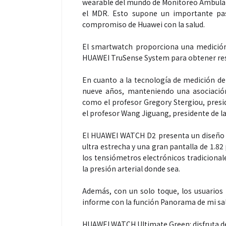
wearable del mundo de Monitoreo Ambulator
el MDR. Esto supone un importante pas
compromiso de Huawei con la salud.
El smartwatch proporciona una medición p
HUAWEI TruSense System para obtener resu
En cuanto a la tecnología de medición de
nueve años, manteniendo una asociación
como el profesor Gregory Stergiou, presid
el profesor Wang Jiguang, presidente de la
El HUAWEI WATCH D2 presenta un diseño l
ultra estrecha y una gran pantalla de 1.82
los tensiómetros electrónicos tradicionales
la presión arterial donde sea.
Además, con un solo toque, los usuarios
informe con la función Panorama de mi sa
HUAWEI WATCH Ultimate Green: disfruta de