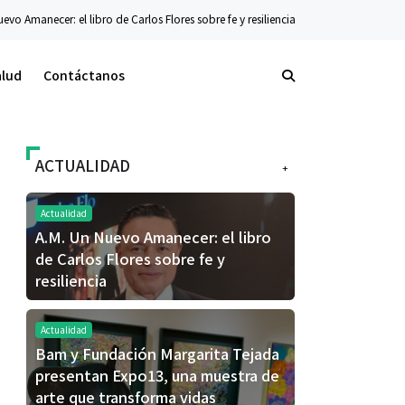
 de Carlos Flores sobre fe y resiliencia
Tecnología
La nueva serie Galaxy Z ya
alud
Contáctanos
ACTUALIDAD
+
Actualidad
A.M. Un Nuevo Amanecer: el libro
de Carlos Flores sobre fe y
resiliencia
Actualidad
Bam y Fundación Margarita Tejada
presentan Expo13, una muestra de
arte que transforma vidas