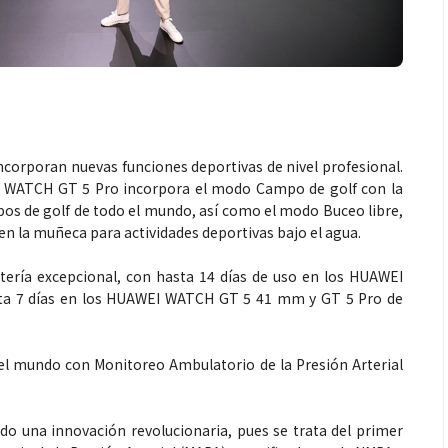
Espectáculos
incorporan nuevas funciones deportivas de nivel profesional.
que estés” el
La marimba une generaciones: el
EI WATCH GT 5 Pro incorpora el modo Campo de golf con la
o del universo de
46.º Festival de Marimba Paiz
os de golf de todo el mundo, así como el modo Buceo libre,
 su próximo
transforma la tradición en un
 la muñeca para actividades deportivas bajo el agua.
dio
espectáculo para todos
tería excepcional, con hasta 14 días de uso en los HUAWEI
ta 7 días en los HUAWEI WATCH GT 5 41 mm y GT 5 Pro de
 mundo con Monitoreo Ambulatorio de la Presión Arterial
o una innovación revolucionaria, pues se trata del primer