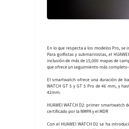
Espectáculos
En lo que respecta a los modelos Pro, se 
“Donde quiera 
Para golfistas y submarinistas, el HUAW
primer capítul
inclusión de más de 15,000 mapas de camp
“FRAGMENTOS”
que ofrece un seguimiento más completo en
álbum de estu
El smartwatch ofrece una duración de ba
WATCH GT 5 y GT 5 Pro de 46 mm, y has
42mm.
HUAWEI WATCH D2: primer smartwatch del
certificado por la NMPA y el MDR
Con el HUAWEI WATCH D2 se ha introducid