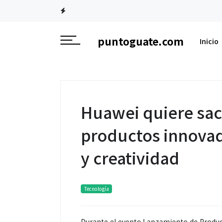
puntoguate.com
Inicio
Huawei quiere sacu
productos innova
y creatividad
Tecnología
Durante el evento Lanzamiento de Produ