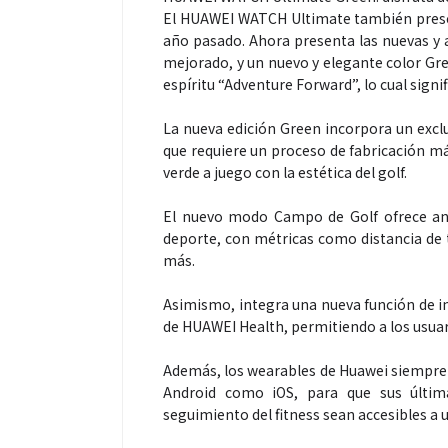
El HUAWEI WATCH Ultimate también present
año pasado. Ahora presenta las nuevas y
mejorado, y un nuevo y elegante color Gre
espíritu “Adventure Forward”, lo cual signi
La nueva edición Green incorpora un exclu
que requiere un proceso de fabricación má
Salud
verde a juego con la estética del golf.
El nuevo modo Campo de Golf ofrece anál
El cuidado de 
deporte, con métricas como distancia de t
más allá del ro
más.
merece una ate
Asimismo, integra una nueva función de im
de HUAWEI Health, permitiendo a los usuar
Además, los wearables de Huawei siempre
Android como iOS, para que sus últim
seguimiento del fitness sean accesibles a