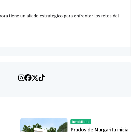
ora tiene un aliado estratégico para enfrentar los retos del
Salud
la piel va mucho
¿Qué comer antes de un partido
stro: cada zona
de fútbol? La estrategia que
nción específica
usan los atletas para rendir
mejor
Inmobiliaria
Prados de Margarita inicia