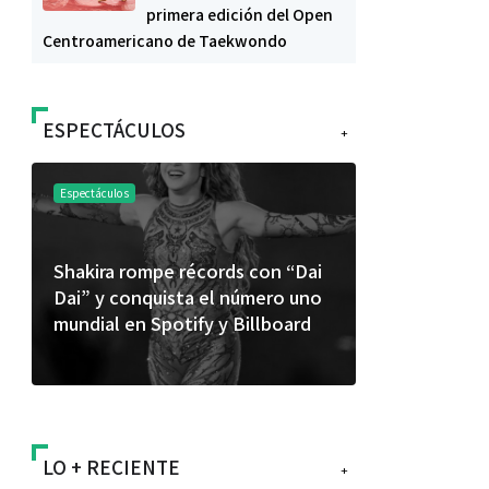
primera edición del Open
Centroamericano de Taekwondo
ESPECTÁCULOS
+
Espectáculos
Espectáculos
Shakira rompe récords con “Dai
“Donde quie
Dai” y conquista el número uno
primer capí
mundial en Spotify y Billboard
“FRAGMENT
álbum de e
LO + RECIENTE
+