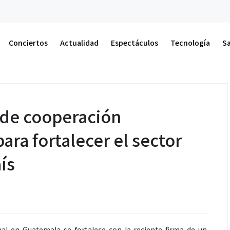
Tecnología
La
Conciertos
Actualidad
Espectáculos
Tecnología
S
 de cooperación
para fortalecer el sector
ís
mal en Guatemala se fortalece con la reciente firma de un