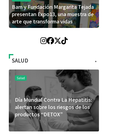
Bam y Fundación Margarita Tejada
presentan Expo13, una muestra de
arte que transforma vidas
SALUD
+
Salud
Salud
Día Mundial Contra La Hepatitis:
El cuidado 
alertan sobre los riesgos de los
más allá de
productos “DETOX”
merece una 