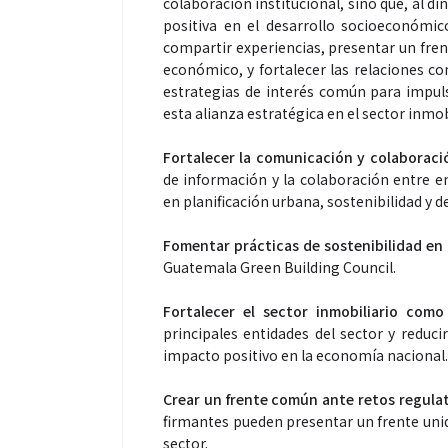
colaboración institucional, sino que, al d
positiva en el desarrollo socioeconómic
compartir experiencias, presentar un frent
económico, y fortalecer las relaciones co
estrategias de interés común para impul
esta alianza estratégica en el sector inmo
Fortalecer la comunicación y colaboració
de información y la colaboración entre e
Espectáculos
en planificación urbana, sostenibilidad y d
Fomentar prácticas de sostenibilidad en
“Donde quiera 
Guatemala Green Building Council.
primer capítul
“FRAGMENTOS”
Fortalecer el sector inmobiliario com
álbum de estu
principales entidades del sector y reduci
impacto positivo en la economía nacional
Crear un frente común ante retos regulat
firmantes pueden presentar un frente unido
sector.