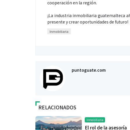
cooperación en la región.
¡La industria inmobiliaria guatemalteca ah
presente y crear oportunidades de futuro!
Inmobiliaria
puntoguate.com
Salud
El cuidado de 
más allá del ro
RELACIONADOS
merece una ate
Inmobiliaria
El rol de la asesoría