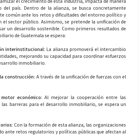
inamizar el crecimiento de esta industria, impacta de manera
o del país. Dentro de la alianza, se busca concretamente
e común ante los retos y dificultades del entorno político y
n el sector público. Asimismo, se pretende la unificación de
sar un desarrollo sostenible. Como primeros resultados de
biliario de Guatemala se espera:
n interinstitucional:
La alianza promoverá el intercambio
ntidades, mejorando su capacidad para coordinar esfuerzos
Espectáculos
esarrollo inmobiliario.
 la construcción:
A través de la unificación de fuerzas con el
que estés” el
La marimba une generaciones: el
o del universo de
46.º Festival de Marimba Paiz
 su próximo
transforma la tradición en un
o motor económico:
Al mejorar la cooperación entre las
dio
espectáculo para todos
r las barreras para el desarrollo inmobiliario, se espera un
.
orios:
Con la formación de esta alianza, las organizaciones
 ante retos regulatorios y políticas públicas que afectan al