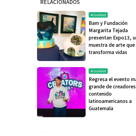
RELACIONADOS
Actualidad
Bam y Fundación
Margarita Tejada
presentan Expo13, u
muestra de arte que
transforma vidas
Salud
Salud
Actualidad
Regresa el evento m
grande de creadores
El cuidado de la piel va mucho
¿Qué comer ant
contenido
más allá del rostro: cada zona
de fútbol? La 
latinoamericanos a
merece una atención específica
usan los atleta
Guatemala
mejor