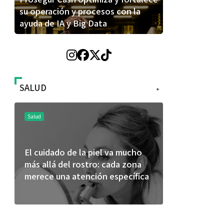
su operación y procesos con la
ayuda de IA y Big Data
SALUD
+
Salud
Salud
El cuidado de la piel va mucho
¿Qué comer 
más allá del rostro: cada zona
de fútbol? 
merece una atención específica
usan los atl
mejor