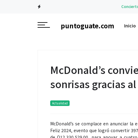
Conciertos
Strang
puntoguate.com
Inicio
McDonald’s convie
sonrisas gracias al
Actualidad
McDonald’s se complace en anunciar la en
Feliz 2024, evento que logró convertir 39
de Q12,330,529.00, para apoyar a cuatro 