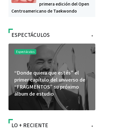
primera edición del Open
Centroamericano de Taekwondo
ESPECTÁCULOS
+
Espectáculos
Espectáculos
“Donde quiera que estés” el
La marimba 
primer capítulo del universo de
46.º Festiv
“FRAGMENTOS” su próximo
transforma 
álbum de estudio
espectácul
LO + RECIENTE
+