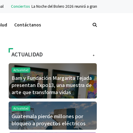
nciertos
La Noche del Bolero 2026 reunirá a grandes voces de Guatemala y Méxic
alud
Contáctanos
ACTUALIDAD
+
Actualidad
Bam y Fundación Margarita Tejada
presentan Expo13, una muestra de
arte que transforma vidas
Actualidad
Guatemala pierde millones por
bloqueo a proyectos eléctricos