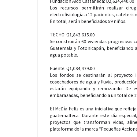
Fundación Aldo Castañeda: Q2,624,440.00
Los recursos permitirán realizar cir
electrofisiología a 12 pacientes, cateteris
En total, serán beneficiados 59 niños.
TECHO: Q1,843,615.00
Se construirán 60 viviendas progresivas c
Guatemala y Totonicapán, beneficiando a 
agua potable.
Espectáculos
Espectáculos
Puente: Q1,084,479.00
Los fondos se destinarán al proyecto i
“Donde quiera que estés” el
La marimba une
cosechadores de agua y lluvia, producción
primer capítulo del universo de
46.º Festival 
estarán equipando y remozando. De e
“FRAGMENTOS” su próximo
transforma la t
embarazadas, beneficiando a un total de 1
álbum de estudio
espectáculo p
El McDía Feliz es una iniciativa que refl
guatemalteca. Durante este día especia
proyectos que transforman vidas, ali
plataforma de la marca “Pequeñas Accion