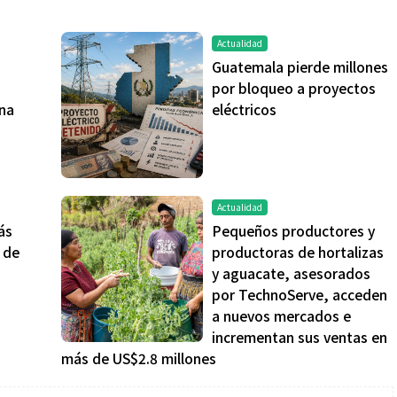
Actualidad
Guatemala pierde millones
por bloqueo a proyectos
na
eléctricos
Salud
Actualidad
ás
Pequeños productores y
 de
productoras de hortalizas
es de un partido
Día Mundial Contra La Hepatitis:
y aguacate, asesorados
estrategia que
alertan sobre los riesgos de los
por TechnoServe, acceden
s para rendir
productos “DETOX”
a nuevos mercados e
incrementan sus ventas en
más de US$2.8 millones