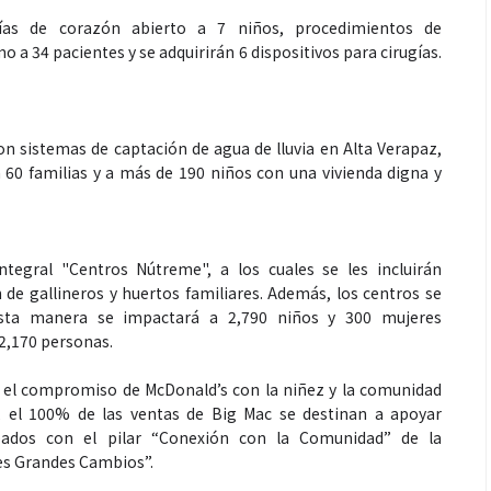
ugías de corazón abierto a 7 niños, procedimientos de
mo a 34 pacientes y se adquirirán 6 dispositivos para cirugías.
on sistemas de captación de agua de lluvia en Alta Verapaz,
60 familias y a más de 190 niños con una vivienda digna y
Espectáculos
ntegral "Centros Nútreme", a los cuales se les incluirán
 generaciones: el
Shakira rompe récords con “Dai
 de gallineros y huertos familiares. Además, los centros se
de Marimba Paiz
Dai” y conquista el número uno
sta manera se impactará a 2,790 niños y 300 mujeres
radición en un
mundial en Spotify y Billboard
2,170 personas.
ara todos
eja el compromiso de McDonald’s con la niñez y la comunidad
l, el 100% de las ventas de Big Mac se destinan a apoyar
neados con el pilar “Conexión con la Comunidad” de la
es Grandes Cambios”.