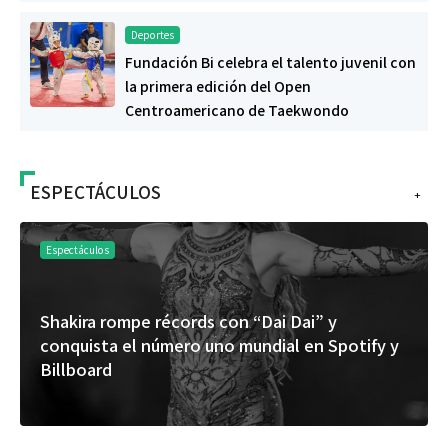
Deportes
Fundación Bi celebra el talento juvenil con
la primera edición del Open
Centroamericano de Taekwondo
ESPECTÁCULOS
+
Espectáculos
 y
“Donde quiera que estés” el primer capí
Spotify y
del universo de “FRAGMENTOS” su pró
álbum de estudio