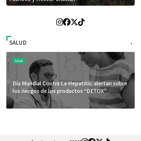
SALUD
+
Salud
itis: alertan sobre
El cuidado de la piel va mucho 
tos “DETOX”
rostro: cada zona merece una 
específica